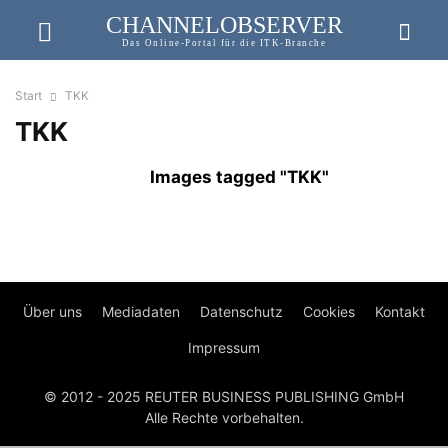
CHANNELOBSERVER
Das Online-Portal für die ITK-Branche
Start
TKK
TKK
Images tagged "TKK"
Über uns
Mediadaten
Datenschutz
Cookies
Kontakt
Impressum
© 2012 - 2025 REUTER BUSINESS PUBLISHING GmbH
Alle Rechte vorbehalten.