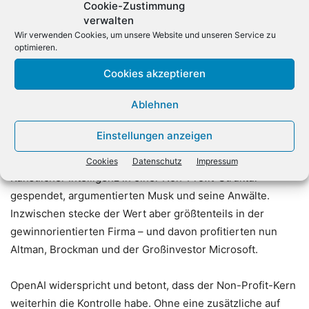
Cookie-Zustimmung
vier Fahrzeuge des von ihm geführten Elektroauto-
verwalten
Herstellers Tesla für Top-Mitarbeiter.
Wir verwenden Cookies, um unsere Website und unseren Service zu
optimieren.
OpenAI besteht aus einem gemeinnützigen Kern und einer
Cookies akzeptieren
auf Gewinn ausgerichteten Firma, die ihm laut Satzung
Ablehnen
untergeordnet ist. Der Tech-Milliardär behauptete in
seiner im August 2024 eingereichten Klage, er sei von
Einstellungen anzeigen
Altman und Brockman hinters Licht geführt worden. Er
habe das Geld ausdrücklich für die Entwicklung
Cookies
Datenschutz
Impressum
Künstlicher Intelligenz in einer Non-Profit-Struktur
gespendet, argumentierten Musk und seine Anwälte.
Inzwischen stecke der Wert aber größtenteils in der
gewinnorientierten Firma – und davon profitierten nun
Altman, Brockman und der Großinvestor Microsoft.
OpenAI widerspricht und betont, dass der Non-Profit-Kern
weiterhin die Kontrolle habe. Ohne eine zusätzliche auf