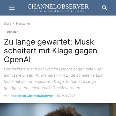
CHANNELOBSERVER
Das Online-Portal für die ITK-Branche
Start
Hersteller
Hersteller
Zu lange gewartet: Musk
scheitert mit Klage gegen
OpenAI
Der reichste Mann der Welt im Gericht gegen einen der
einflussreichsten KI-Manager: Am Ende scheiterte Elon
Musk mit seiner explosiven Klage. Er habe zu lange
gezögert, entschieden die Geschworenen.
Von
Redaktion ChannelObserver
-
19. Mai 2026