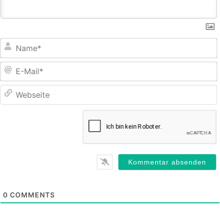
E
M
0
COMMENTS