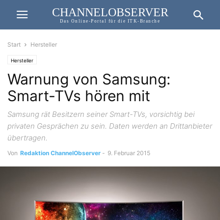
CHANNELOBSERVER
Das Online-Portal für die ITK-Branche
Start
Hersteller
Hersteller
Warnung von Samsung:
Smart-TVs hören mit
Samsung rät Besitzern seiner Smart-TVs, vorsichtig bei
privaten Gesprächen zu sein. Daten werden an Drittanbieter
übertragen.
Von
Redaktion ChannelObserver
-
9. Februar 2015