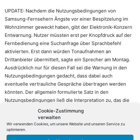
UPDATE: Nachdem die Nutzungsbedingungen von
Samsung-Fernsehern Ängste vor einer Bespitzelung im
Wohnzimmer geweckt haben, gibt der Elektronik-Konzern
Entwarnung. Nutzer müssten erst per Knopfdruck auf der
Fernbedienung eine Suchanfrage über Sprachbefehl
aktivierten. Erst dann würden Tonaufnahmen an
Drittanbieter übermittelt, sagte ein Sprecher am Montag.
Ausdrücklich nur für diesen Fall sei die Warnung in den
Nutzungsbedingungen gedacht, dass dabei auch
eventuelle vertrauliche Gespräche übertragen werden
könnten. Der allgemein formulierte Satz in den
Nutzungsbedingungen ließ die Interpretation zu, das die
Fernseher ständig Mitschnitte aus dem Raum übertragen
Cookie-Zustimmung
könnten. Das sei nicht der Fall, versicherte der Samsung-
verwalten
Wir verwenden Cookies, um unsere Website und unseren Service zu
Sprecher.
optimieren.