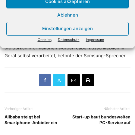
Eine weitere Funktion, bei der per Sprachsteuerung etwa
Cookies akzeptieren
dieLautstärke oder der Kanal geändert werden können,
Ablehnen
arbeite grundsätzlich ohne Internet-Verbindung. Der
Fernseher reagiert dabei an bestimmte Code-Wörter wie
Einstellungen anzeigen
«Hi, TV» oder «Smart-TV». Um sie aus dem Sprachfluss
herauszuhören, muss er zwar permanent zuhören. Aber
Cookies
Datenschutz
Impressum
die Sprachinformationen würden dabei ausschließlich im
Gerät selbst verarbeitet, betonte der Samsung-Sprecher.
Vorheriger Artikel
Nächster Artikel
Alibaba steigt bei
Start-up baut bundesweiten
Smartphone-Anbieter ein
PC-Service auf