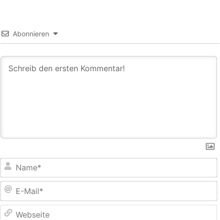
Abonnieren
E
M