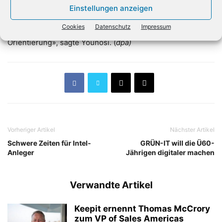
entstehe Unsicherheit darüber, wie diese vermittelt
Einstellungen anzeigen
werden könne – etwa gegenüber Medien oder in
Cookies
Datenschutz
Impressum
kritischen Gesprächen. «Vielfalt braucht gerade jetzt
Orientierung», sagte Younosi. (
dpa)
Vorheriger Artikel
Nächster Artikel
Schwere Zeiten für Intel-
GRÜN-IT will die Ü60-
Anleger
Jährigen digitaler machen
Verwandte Artikel
Keepit ernennt Thomas McCrory
zum VP of Sales Americas