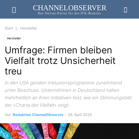
CHANNELOBSERVER
Das Online-Portal für die ITK-Branche
Start
Hersteller
Hersteller
Umfrage: Firmen bleiben
Vielfalt trotz Unsicherheit
treu
In den USA geraten Inklusionsprogramme zunehmend
unter Beschuss. Unternehmen in Deutschland halten
mehrheitlich an ihren Initiativen fest, wie ein Stimmungsbild
der «Charta der Vielfalt» zeigt.
Von
Redaktion ChannelObserver
-
26. April 2025