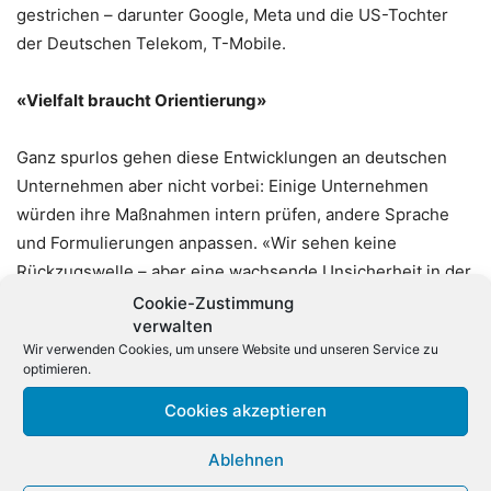
gestrichen – darunter Google, Meta und die US-Tochter
der Deutschen Telekom, T-Mobile.
«Vielfalt braucht Orientierung»
Ganz spurlos gehen diese Entwicklungen an deutschen
Unternehmen aber nicht vorbei: Einige Unternehmen
würden ihre Maßnahmen intern prüfen, andere Sprache
und Formulierungen anpassen. «Wir sehen keine
Rückzugswelle – aber eine wachsende Unsicherheit in der
Kommunikation», sagte Vereinsgeschäftsführer Cawa
Cookie-Zustimmung
verwalten
Younosi.
Wir verwenden Cookies, um unsere Website und unseren Service zu
optimieren.
Besonders gefragt seien Argumentationshilfen, juristische
Cookies akzeptieren
Einordnungen sowie Empfehlungen zur Wortwahl. Viele
Unternehmen seien sich ihrer Haltung grundsätzlich
Ablehnen
sicher, sagte eine Vereinssprecherin. Doch zunehmend