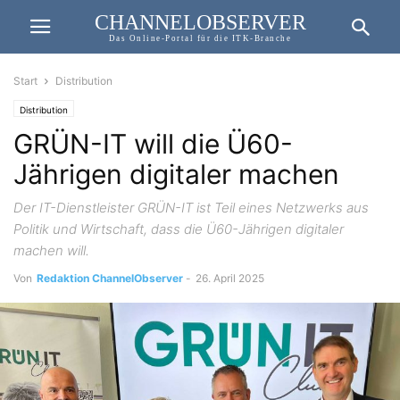
CHANNELOBSERVER
Das Online-Portal für die ITK-Branche
Start
Distribution
Distribution
GRÜN-IT will die Ü60-
Jährigen digitaler machen
Der IT-Dienstleister GRÜN-IT ist Teil eines Netzwerks aus
Politik und Wirtschaft, dass die Ü60-Jährigen digitaler
machen will.
Von
Redaktion ChannelObserver
-
26. April 2025