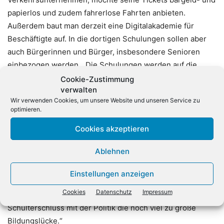
papierlos und zudem fahrerlose Fahrten anbieten.
Außerdem baut man derzeit eine Digitalakademie für
Beschäftigte auf. In die dortigen Schulungen sollen aber
auch Bürgerinnen und Bürger, insbesondere Senioren
einbezogen werden. „Die Schulungen werden auf die
Bedürfnisse der älteren Generation zugeschnitten und
Cookie-Zustimmung
verwalten
zielen darauf ab, Barrieren und Ängste im Umgang mit
Wir verwenden Cookies, um unsere Website und unseren Service zu
digitalen Anwendungen abzubauen“, erklärt
optimieren.
Vorstandssprecherin Annette Grabbe.
Cookies akzeptieren
Auch die GRÜN-IT Group möchte ältere Menschen gezielt
Ablehnen
an digitale Technologien heranführen und hat dafür einen
„Senioren IT Club“ in Aachen gegründet. Chef Oliver Grün
Einstellungen anzeigen
spielt laut eigener Aussage auch mit dem Gedanken,
Cookies
Datenschutz
Impressum
diesen bundesweit auszurollen. „So schließen wir im
Schulterschluss mit der Politik die noch viel zu große
Bildungslücke.“