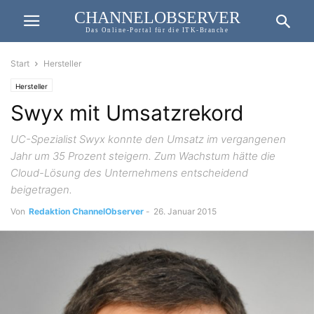
CHANNELOBSERVER
Das Online-Portal für die ITK-Branche
Start
Hersteller
Hersteller
Swyx mit Umsatzrekord
UC-Spezialist Swyx konnte den Umsatz im vergangenen
Jahr um 35 Prozent steigern. Zum Wachstum hätte die
Cloud-Lösung des Unternehmens entscheidend
beigetragen.
Von
Redaktion ChannelObserver
-
26. Januar 2015