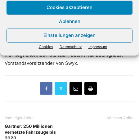
„Unser Ziel ist es, das Cloud-Geschäft sowohl mit unseren
Cookies akzeptieren
großen Service Provider als auch mit unseren
Ablehnen
Fachhandelspartnern weiter auszubauen. Als Hersteller
werden wir durch permanente Produktinnovationen die
Einstellungen anzeigen
Unternehmenskommunikation des deutschen Mittelstands
noch effizienter und zukunftssicherer mit gestalten, denn
Cookies
Datenschutz
Impressum
hier liegt enormes Potenzial“, betont Ralf Ebbinghaus,
Vorstandsvorsitzender von Swyx.
Vorheriger Artikel
Nächster Artikel
Gartner: 250 Millionen
vernetzte Fahrzeuge bis
2020