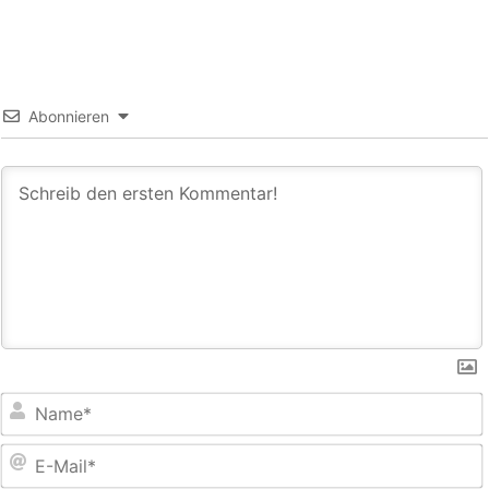
Abonnieren
E
M