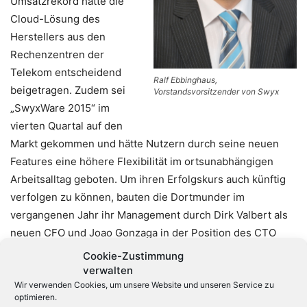
Umsatzrekord hätte die
Cloud-Lösung des
Herstellers aus den
Rechenzentren der
Telekom entscheidend
Ralf Ebbinghaus,
beigetragen. Zudem sei
Vorstandsvorsitzender von Swyx
„SwyxWare 2015“ im
vierten Quartal auf den
Markt gekommen und hätte Nutzern durch seine neuen
Features eine höhere Flexibilität im ortsunabhängigen
Arbeitsalltag geboten. Um ihren Erfolgskurs auch künftig
verfolgen zu können, bauten die Dortmunder im
vergangenen Jahr ihr Management durch Dirk Valbert als
neuen CFO und Joao Gonzaga in der Position des CTO
aus. Abteilungsübergreifend hätte Swyx die jeweiligen
Cookie-Zustimmung
Teams darüber hinaus mit vielen neuen Mitarbeitern
verwalten
Wir verwenden Cookies, um unsere Website und unseren Service zu
verstärkt.
optimieren.