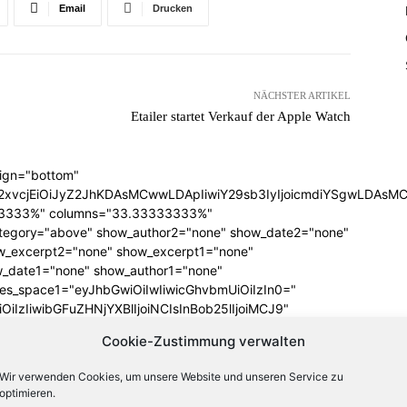
Email
Drucken
NÄCHSTER ARTIKEL
Etailer startet Verkauf der Apple Watch
lign="bottom"
QiLCJjb2xvcjEiOiJyZ2JhKDAsMCwwLDApIiwiY29sb3IyIjoicmd
33333%" columns="33.33333333%"
category="above" show_author2="none" show_date2="none"
_excerpt2="none" show_excerpt1="none"
_date1="none" show_author1="none"
ules_space1="eyJhbGwiOiIwIiwicGhvbmUiOiIzIn0="
iIzIiwibGFuZHNjYXBlIjoiNCIsInBob25lIjoiMCJ9"
SI6IjExMCJ9"
Cookie-Zustimmung verwalten
iLCJwb3J0cmFpdCI6IjEwcHggNXB4IiwibGFuZHNjYXBlIjoiMTJweCA
icG9ydHJhaXQiOiI2cHggMCAwIDAiLCJsYW5kc2NhcGUiOiI4cHggMCA
Wir verwenden Cookies, um unsere Website und unseren Service zu
ba(255,255,255,0)" title_txt="#ffffff"
optimieren.
 f_title1_font_line_height="1.2"