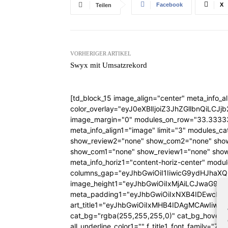
Facebook
X
Teilen
VORHERIGER ARTIKEL
Swyx mit Umsatzrekord
[td_block_15 image_align="center" meta_info_a
color_overlay="eyJ0eXBlIjoiZ3JhZGllbn
image_margin="0" modules_on_row="33.333
meta_info_align1="image" limit="3" modules_
show_review2="none" show_com2="none" show
show_com1="none" show_review1="none" show
meta_info_horiz1="content-horiz-center" mod
columns_gap="eyJhbGwiOiI1IiwicG9ydHJhaXQiO
image_height1="eyJhbGwiOiIxMjAiLCJwaG9uZ
meta_padding1="eyJhbGwiOiIxNXB4IDEwcHg
art_title1="eyJhbGwiOiIxMHB4IDAgMCAwIiw
cat_bg="rgba(255,255,255,0)" cat_bg_hover="rg
all_underline_color1="" f_title1_font_family="712"