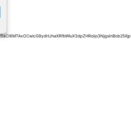
0aCI6MTAxOCwicG9ydHJhaXRfbWluX3dpZHRoIjo3NjgsInBob25lIjp7