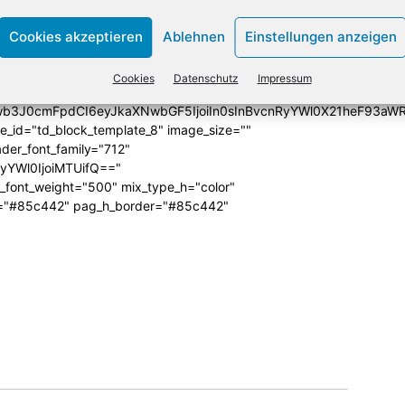
yYWl0IjoiMTEiLCJwaG9uZSI6IjE3In0="
form="" f_cat1_font_transform="uppercase"
Cookies akzeptieren
Ablehnen
Einstellungen anzeigen
joiMTMifQ==" f_cat1_font_weight="500"
dding1="0" category_id="_current_cat" ajax_pagination=""
Cookies
Datenschutz
Impressum
"" f_more_font_weight="" sort="random_posts"
Jwb3J0cmFpdCI6eyJkaXNwbGF5IjoiIn0sInBvcnRyYWl0X21heF93aWR
te_id="td_block_template_8" image_size=""
ader_font_family="712"
RyYWl0IjoiMTUifQ=="
_font_weight="500" mix_type_h="color"
bg="#85c442" pag_h_border="#85c442"