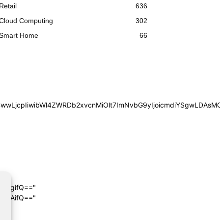
Retail
636
Cloud Computing
302
Smart Home
66
iYSgwLDAsMCwwLjcpIiwibWl4ZWRDb2xvcnMiOlt7ImNvbG9yIjoic
4cHgifQ=="
wIDAifQ=="