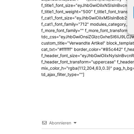
f_title1_font_size="eyJhbGwiOiIxNSIsInBvcnR
f_title1_font_weight="500" f_title1_font_trans
f_cat1_font_size="eyJhbGwiOiIxMSIsInBob25lI
f_cat1_font_family="712" modules_category_pa
f_more_font_family="" f_more_font_transform=
tdc_css="eyJhbGwiOnsiZGlzcGxheSI6IiJ9LC
custom_title="Verwandte Artikel" block_templa
cat_txt="#ffffff" border_color="#85c442" f_he
f_header_font_size="eyJhbGwiOiIxNyIsInBvcn
f_header_font_transform="uppercase" f_header
mix_color_h="rgba(112,204,63,0.3)" pag_h_
td_ajax_filter_type=""]
Abonnieren