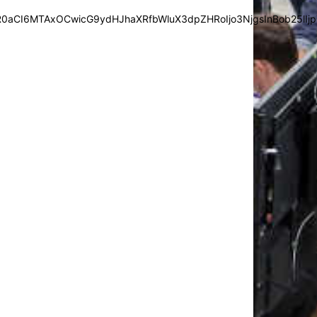
0aCI6MTAxOCwicG9ydHJhaXRfbWluX3dpZHRoIjo3NjgsInBob25lIjp7