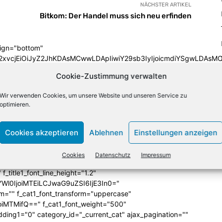
NÄCHSTER ARTIKEL
Bitkom: Der Handel muss sich neu erfinden
lign="bottom"
QiLCJjb2xvcjEiOiJyZ2JhKDAsMCwwLDApIiwiY29sb3IyIjoicmd
33333%" columns="33.33333333%"
Cookie-Zustimmung verwalten
category="above" show_author2="none" show_date2="none"
_excerpt2="none" show_excerpt1="none"
Wir verwenden Cookies, um unsere Website und unseren Service zu
_date1="none" show_author1="none"
optimieren.
ules_space1="eyJhbGwiOiIwIiwicGhvbmUiOiIzIn0="
iIzIiwibGFuZHNjYXBlIjoiNCIsInBob25lIjoiMCJ9"
SI6IjExMCJ9"
Cookies akzeptieren
Ablehnen
Einstellungen anzeigen
iLCJwb3J0cmFpdCI6IjEwcHggNXB4IiwibGFuZHNjYXBlIjoiMTJweCA
icG9ydHJhaXQiOiI2cHggMCAwIDAiLCJsYW5kc2NhcGUiOiI4cHggMCA
Cookies
Datenschutz
Impressum
ba(255,255,255,0)" title_txt="#ffffff"
 f_title1_font_line_height="1.2"
yYWl0IjoiMTEiLCJwaG9uZSI6IjE3In0="
form="" f_cat1_font_transform="uppercase"
joiMTMifQ==" f_cat1_font_weight="500"
dding1="0" category_id="_current_cat" ajax_pagination=""