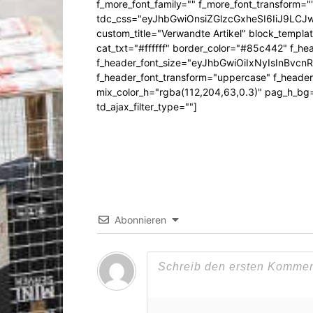
f_more_font_family="" f_more_font_transform=
tdc_css="eyJhbGwiOnsiZGlzcGxheSI6IiJ9LC
custom_title="Verwandte Artikel" block_templa
cat_txt="#ffffff" border_color="#85c442" f_he
f_header_font_size="eyJhbGwiOiIxNyIsInBvcn
f_header_font_transform="uppercase" f_header
mix_color_h="rgba(112,204,63,0.3)" pag_h_
td_ajax_filter_type=""]
Abonnieren