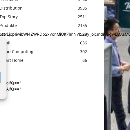
Distribution
3935
Top Story
2511
Produkte
2155
Etail
1524
iYSgwLDAsMCwwLjcpIiwibWl4ZWRDb2xvcnMiOlt7ImNvbG9yIjoic
Retail
636
Cloud Computing
302
Smart Home
66
4cHgifQ=="
wIDAifQ=="