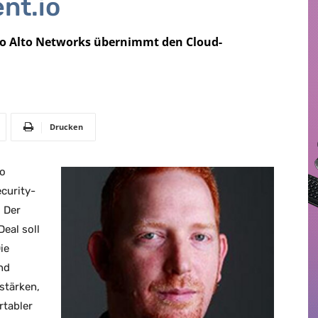
nt.io
alo Alto Networks übernimmt den Cloud-
Drucken
to
curity-
 Der
Deal soll
ie
nd
stärken,
rtabler