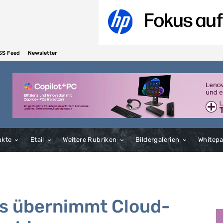
SS Feed
Newsletter
ukte
Etail
Weitere Rubriken
Bildergalerien
Whitep
ks übernimmt Cloud-