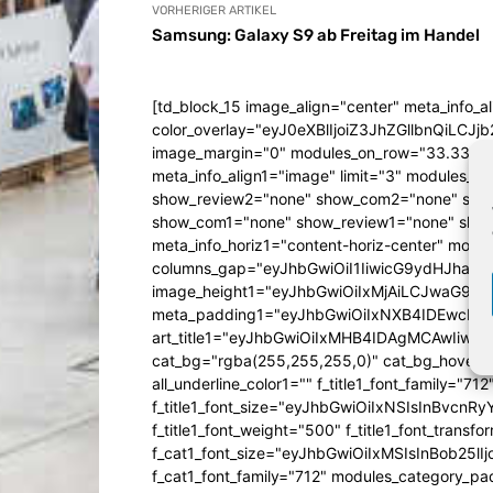
VORHERIGER ARTIKEL
Samsung: Galaxy S9 ab Freitag im Handel
[td_block_15 image_align="center" meta_info_a
color_overlay="eyJ0eXBlIjoiZ3JhZGllbn
image_margin="0" modules_on_row="33.333
meta_info_align1="image" limit="3" modules_
show_review2="none" show_com2="none" show
show_com1="none" show_review1="none" show
meta_info_horiz1="content-horiz-center" mod
columns_gap="eyJhbGwiOiI1IiwicG9ydHJhaXQiO
image_height1="eyJhbGwiOiIxMjAiLCJwaG9uZ
meta_padding1="eyJhbGwiOiIxNXB4IDEwcHg
art_title1="eyJhbGwiOiIxMHB4IDAgMCAwIiw
cat_bg="rgba(255,255,255,0)" cat_bg_hover="rg
all_underline_color1="" f_title1_font_family="712"
f_title1_font_size="eyJhbGwiOiIxNSIsInBvcnR
f_title1_font_weight="500" f_title1_font_trans
f_cat1_font_size="eyJhbGwiOiIxMSIsInBob25lI
f_cat1_font_family="712" modules_category_pa