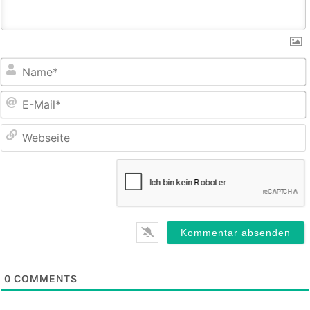
E
M
0
COMMENTS