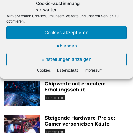
Cookie-Zustimmung
verwalten
Wir verwenden Cookies, um unsere Website und unseren Service zu
optimieren.
Vorheriger Artikel
Nächster Artikel
Cookies akzeptieren
Oracle-Manager Kurian
Kampf um die IT-Fachkräfte
verantwortet Googles
Ablehnen
Cloud-Geschäft
Einstellungen anzeigen
Verwandte Artikel
Cookies
Datenschutz
Impressum
Chipwerte mit erneutem
Erholungsschub
HERSTELLER
Steigende Hardware-Preise:
Gamer verschieben Käufe
HERSTELLER