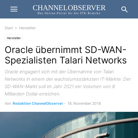
CHANNELOBSERVER
Das Online-Portal für die ITK-Branche
Start
Hersteller
Hersteller
Oracle übernimmt SD-WAN-
Spezialisten Talari Networks
Oracle engagiert sich mit der Übernahme von Talari
Networks in einem der wachstumsstärksten IT-Märkte: Der
SD-WAN-Markt soll im Jahr 2021 ein Volumen von 8
Milliarden Dollar erreichen.
Von
Redaktion ChannelObserver
-
18. November 2018