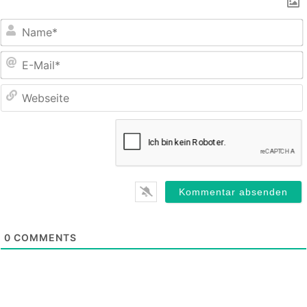
E
M
0
COMMENTS