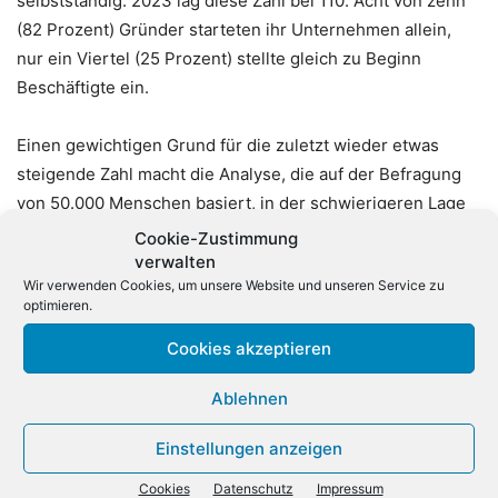
selbstständig. 2023 lag diese Zahl bei 110. Acht von zehn
(82 Prozent) Gründer starteten ihr Unternehmen allein,
nur ein Viertel (25 Prozent) stellte gleich zu Beginn
Beschäftigte ein.
Einen gewichtigen Grund für die zuletzt wieder etwas
steigende Zahl macht die Analyse, die auf der Befragung
von 50.000 Menschen basiert, in der schwierigeren Lage
auf dem Arbeitsmarkt aus: Fast ein Drittel (31 Prozent) der
Cookie-Zustimmung
Gründerinnen und Gründer gab an, sie wären eigentlich
verwalten
Wir verwenden Cookies, um unsere Website und unseren Service zu
lieber angestellt und sähen die Selbstständigkeit nur als
optimieren.
vorübergehende Episode, um ein höheres Einkommen zu
erreichen, eine Geschäftsidee umzusetzen oder die
Cookies akzeptieren
eigene Karriere voranzubringen.
(dpa)
Ablehnen
Einstellungen anzeigen
Cookies
Datenschutz
Impressum