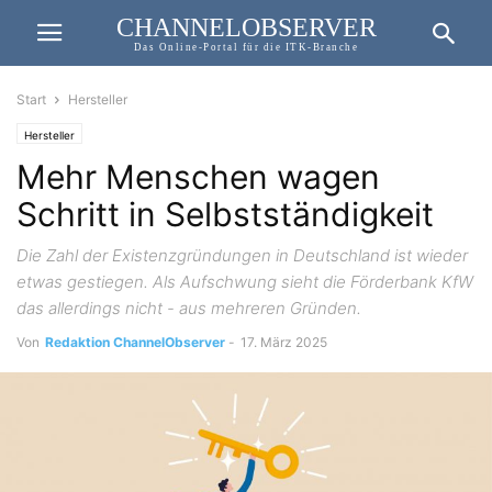
CHANNELOBSERVER
Das Online-Portal für die ITK-Branche
Start
Hersteller
Hersteller
Mehr Menschen wagen
Schritt in Selbstständigkeit
Die Zahl der Existenzgründungen in Deutschland ist wieder
etwas gestiegen. Als Aufschwung sieht die Förderbank KfW
das allerdings nicht - aus mehreren Gründen.
Von
Redaktion ChannelObserver
-
17. März 2025