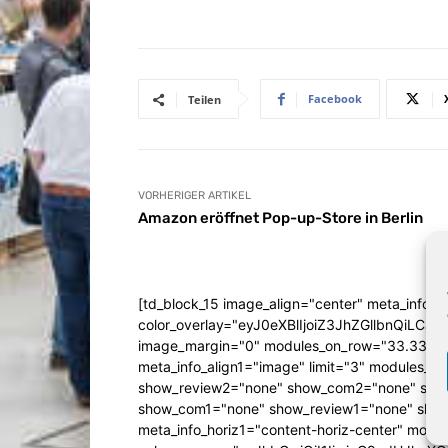
Facebook
Teilen
VORHERIGER ARTIKEL
Amazon eröffnet Pop-up-Store in Berlin
[td_block_15 image_align="center" meta_info_a
color_overlay="eyJ0eXBlIjoiZ3JhZGllbn
image_margin="0" modules_on_row="33.333
meta_info_align1="image" limit="3" modules_
show_review2="none" show_com2="none" show
show_com1="none" show_review1="none" show
meta_info_horiz1="content-horiz-center" mod