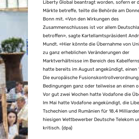
Liberty Global beantragt worden, sofern er
Märkte betreffe, teilte die Behörde am Donn
Bonn mit. «Von den Wirkungen des
Zusammenschlusses ist vor allem Deutschl
betroffen», sagte Kartellamtspräsident And
Mundt. «Hier könnte die Übernahme von Un
zu ganz erheblichen Veränderungen der
Marktverhältnisse im Bereich des Kabelfer
hatte bereits im August angekündigt, einen
Die europäische Fusionskontrollverordnung 
Bedingungen ganz oder teilweise an einen 
Vor gut zwei Wochen hatte Vodafone die Ü
Im Mai hatte Vodafone angekündigt, die Lib
Tschechien und Rumänien für 18,4 Milliarde
hiesigen Wettbewerber Deutsche Telekom u
kritisch. (dpa)