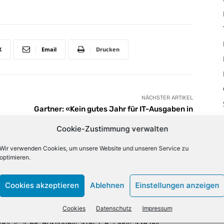
X
Email
Drucken
NÄCHSTER ARTIKEL
Gartner: «Kein gutes Jahr für IT-Ausgaben in
EMEA»
Cookie-Zustimmung verwalten
Wir verwenden Cookies, um unsere Website und unseren Service zu
lign="bottom"
optimieren.
QiLCJjb2xvcjEiOiJyZ2JhKDAsMCwwLDApIiwiY29sb3IyIjoicmd
33333%" columns="33.33333333%"
category="above" show_author2="none" show_date2="none"
Cookies akzeptieren
Ablehnen
Einstellungen anzeigen
_excerpt2="none" show_excerpt1="none"
_date1="none" show_author1="none"
Cookies
Datenschutz
Impressum
ules_space1="eyJhbGwiOiIwIiwicGhvbmUiOiIzIn0="