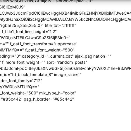
iIzIiwibGFuZHNjYXBlIjoiNCIsInBob25lIjoiMCJ9"
SI6IjExMCJ9"
iLCJwb3J0cmFpdCI6IjEwcHggNXB4IiwibGFuZHNjYXBlIjoiMTJweCA
icG9ydHJhaXQiOiI2cHggMCAwIDAiLCJsYW5kc2NhcGUiOiI4cHggMCA
ba(255,255,255,0)" title_txt="#ffffff"
 f_title1_font_line_height="1.2"
yYWl0IjoiMTEiLCJwaG9uZSI6IjE3In0="
form="" f_cat1_font_transform="uppercase"
joiMTMifQ==" f_cat1_font_weight="500"
dding1="0" category_id="_current_cat" ajax_pagination=""
"" f_more_font_weight="" sort="random_posts"
Jwb3J0cmFpdCI6eyJkaXNwbGF5IjoiIn0sInBvcnRyYWl0X21heF93aWR
te_id="td_block_template_8" image_size=""
ader_font_family="712"
RyYWl0IjoiMTUifQ=="
_font_weight="500" mix_type_h="color"
bg="#85c442" pag_h_border="#85c442"