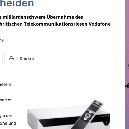
heiden
te milliardenschwere Übernahme des
 britischen Telekommunikationsriesen Vodafone
18
Drucken
ieters
wartet
ie sei
fone und