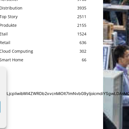
Distribution
3935
Top Story
2511
Produkte
2155
Etail
1524
Retail
636
Cloud Computing
302
Smart Home
66
iYSgwLDAsMCwwLjcpIiwibWl4ZWRDb2xvcnMiOlt7ImNvbG9yIjoic