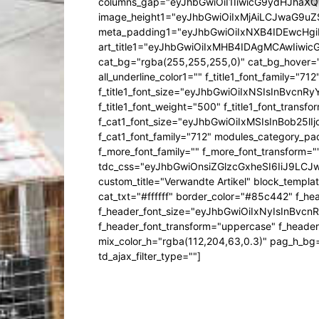
columns_gap="eyJhbGwiOiI1IiwicG9ydHJhaXQiO
image_height1="eyJhbGwiOiIxMjAiLCJwaG9uZ
meta_padding1="eyJhbGwiOiIxNXB4IDEwcHg
art_title1="eyJhbGwiOiIxMHB4IDAgMCAwIiw
cat_bg="rgba(255,255,255,0)" cat_bg_hover="rg
all_underline_color1="" f_title1_font_family="712"
f_title1_font_size="eyJhbGwiOiIxNSIsInBvcnR
f_title1_font_weight="500" f_title1_font_trans
f_cat1_font_size="eyJhbGwiOiIxMSIsInBob25lI
f_cat1_font_family="712" modules_category_pa
f_more_font_family="" f_more_font_transform=
tdc_css="eyJhbGwiOnsiZGlzcGxheSI6IiJ9LC
custom_title="Verwandte Artikel" block_templa
cat_txt="#ffffff" border_color="#85c442" f_he
f_header_font_size="eyJhbGwiOiIxNyIsInBvcn
f_header_font_transform="uppercase" f_header
mix_color_h="rgba(112,204,63,0.3)" pag_h_
td_ajax_filter_type=""]