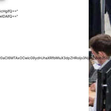
4cHgifQ=="
wIDAifQ=="
0aCI6MTAxOCwicG9ydHJhaXRfbWluX3dpZHRoIjo3NjgsInBob25lIjp7