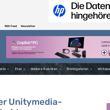
RSS Feed
Newsletter
ukte
Etail
Weitere Rubriken
Bildergalerien
Whitep
ber Unitymedia-