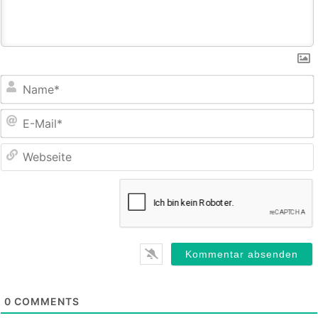
E
M
0
COMMENTS