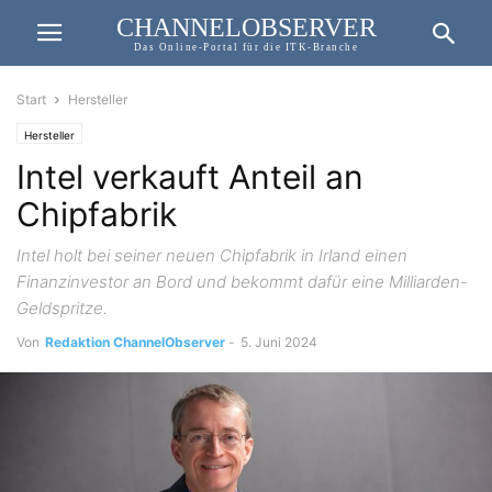
CHANNELOBSERVER
Das Online-Portal für die ITK-Branche
Start
Hersteller
Hersteller
Intel verkauft Anteil an
Chipfabrik
Intel holt bei seiner neuen Chipfabrik in Irland einen
Finanzinvestor an Bord und bekommt dafür eine Milliarden-
Geldspritze.
Von
Redaktion ChannelObserver
-
5. Juni 2024