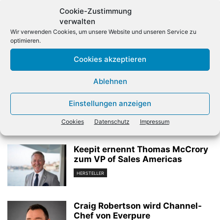
Cookie-Zustimmung
verwalten
Wir verwenden Cookies, um unsere Website und unseren Service zu
optimieren.
Cookies akzeptieren
Vorheriger Artikel
Nächster Artikel
Das sind die Top-Partner von
SAP will sich mit Milliarden-
Ablehnen
Lancom
Übernahme von WalkMe
stärken
Einstellungen anzeigen
Cookies
Datenschutz
Impressum
Verwandte Artikel
Keepit ernennt Thomas McCrory
zum VP of Sales Americas
HERSTELLER
Craig Robertson wird Channel-
Chef von Everpure