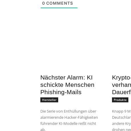
0
COMMENTS
Nächster Alarm: KI
Krypto
schickte Menschen
verhar
Phishing-Mails
Dauerf
Hersteller
Produkte
Die Serie von Enthüllungen über
Knapp 9 Mi
alarmierende Hacker-Fähigkeiten
Deutschlan
führender KI-Modelle reißt nicht
andere Kry
ab.
drohen neu