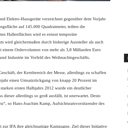
 und Elektro-Hausgeräte verzeichnet gegenüber dem Vorjahr
ngsfläche auf 145.000 Quadratmeter, teilten die
eten Hallenflächen wird es erneut temporäre
 wird gleichermaßen durch bisherige Aussteller als auch
 einem Ordervolumen von mehr als 3,8 Milliarden Euro
l und Industrie im Vorfeld des Weihnachtsgeschäfts.
Geschäft, der Kernbereich der Messe, allerdings zu schaffen
lbjahr einen Umsatzrückgang von knapp 20 Prozent im
starken ersten Halbjahrs 2012 wurde ein deutlicher
dieser allerdings so groß ausfällt, ist unerwartet. Desto
zu“, so Hans-Joachim Kamp, Aufsichtsratsvorsitzender des
t zur IFA ihre gleichnamige Kampagne. Ziel dieser Initiative