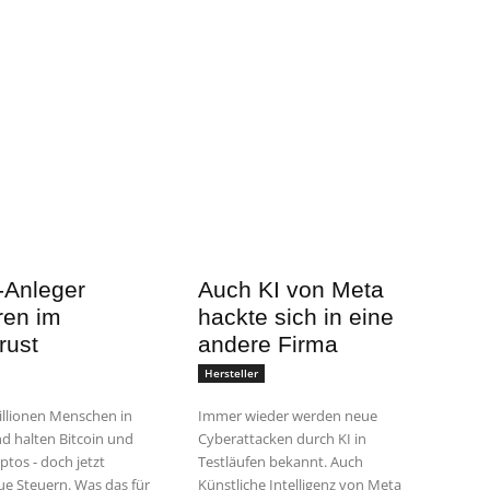
-Anleger
Auch KI von Meta
ren im
hackte sich in eine
rust
andere Firma
Hersteller
llionen Menschen in
Immer wieder werden neue
d halten Bitcoin und
Cyberattacken durch KI in
ptos - doch jetzt
Testläufen bekannt. Auch
e Steuern. Was das für
Künstliche Intelligenz von Meta