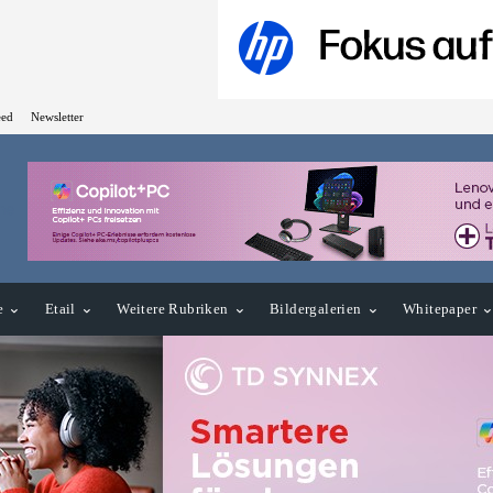
eed
Newsletter
e
Etail
Weitere Rubriken
Bildergalerien
Whitepaper