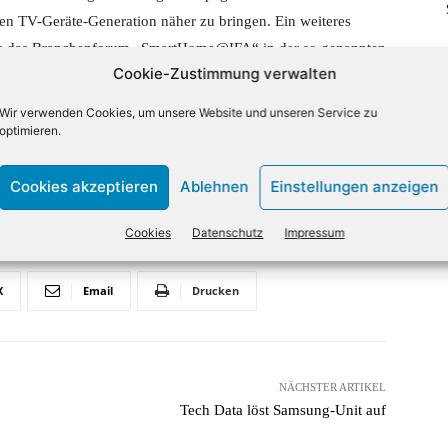
uen TV-Geräte-Generation näher zu bringen. Ein weiteres
 es das Branchenforum „SmartHome@IFA“ in der so genannten
Cookie-Zustimmung verwalten
ärkten und Vertreter von Handelskonzernen aus dem Home
aufpunkt für technikbegeisterte IFA-Besucher soll die Halle
Wir verwenden Cookies, um unsere Website und unseren Service zu
lösungen für die Märkte von morgen und bietet einen Einblick
optimieren.
Cookies akzeptieren
Ablehnen
Einstellungen anzeigen
Cookies
Datenschutz
Impressum
X
Email
Drucken
NÄCHSTER ARTIKEL
Tech Data löst Samsung-Unit auf