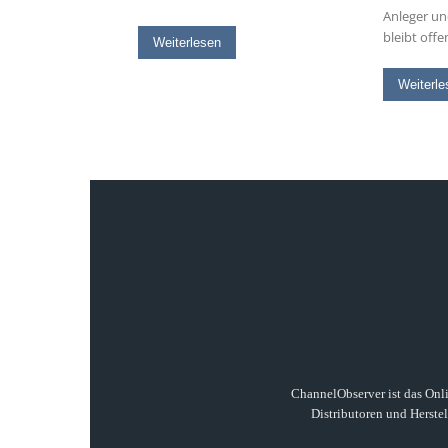
Anleger un
bleibt offe
Weiterlesen
Weiterle
ChannelObserver ist das Onli
Distributoren und Herste