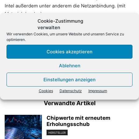
Intel außerdem unter anderem die Netzanbindung. (mit
Material der dpa)
Cookie-Zustimmung
verwalten
Wir verwenden Cookies, um unsere Website und unseren Service zu
optimieren.
Cookies akzeptieren
Ablehnen
Vorheriger Artikel
Nächster Artikel
Nemetschek steigt in
Bitkom: Milliardenmarkt für
Einstellungen anzeigen
Gebäudemanagement ein
smarte Lautsprecher
Cookies
Datenschutz
Impressum
Verwandte Artikel
Chipwerte mit erneutem
Erholungsschub
HERSTELLER