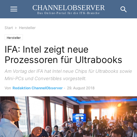
CHANNELOBSERVER
Das Online-Portal für die ITK-Branche
Start
Hersteller
Hersteller
IFA: Intel zeigt neue
Prozessoren für Ultrabooks
Am Vortag der IFA hat Intel neue Chips für Ultrabooks sowie
Mini-PCs und Convertibles vorgestellt.
Von
Redaktion ChannelObserver
-
29. August 2018