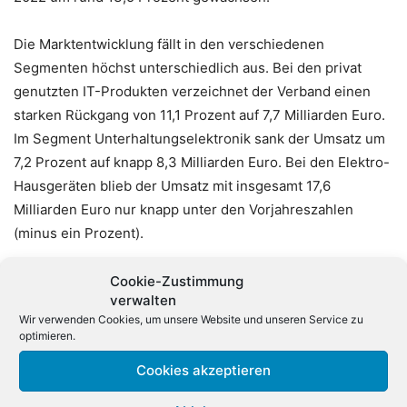
Die Marktentwicklung fällt in den verschiedenen
Segmenten höchst unterschiedlich aus. Bei den privat
genutzten IT-Produkten verzeichnet der Verband einen
starken Rückgang von 11,1 Prozent auf 7,7 Milliarden Euro.
Im Segment Unterhaltungselektronik sank der Umsatz um
7,2 Prozent auf knapp 8,3 Milliarden Euro. Bei den Elektro-
Hausgeräten blieb der Umsatz mit insgesamt 17,6
Milliarden Euro nur knapp unter den Vorjahreszahlen
(minus ein Prozent).
Mehr Freude hatten Hersteller und Händler an dem
Cookie-Zustimmung
verwalten
Segment der privat genutzten
Wir verwenden Cookies, um unsere Website und unseren Service zu
Telekommunikationsprodukte mit einem Umsatzzuwachs
optimieren.
von 8,5 Prozent auf mehr als 14,7 Milliarden Euro.
Cookies akzeptieren
Wachstumstreiber waren die «Core Wearables», also
beispielsweise drahtlose Kopfhörer und Computeruhren,