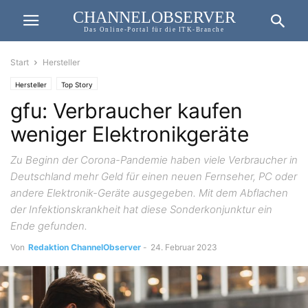
CHANNELOBSERVER
Das Online-Portal für die ITK-Branche
Start
Hersteller
Hersteller
Top Story
gfu: Verbraucher kaufen
weniger Elektronikgeräte
Zu Beginn der Corona-Pandemie haben viele Verbraucher in
Deutschland mehr Geld für einen neuen Fernseher, PC oder
andere Elektronik-Geräte ausgegeben. Mit dem Abflachen
der Infektionskrankheit hat diese Sonderkonjunktur ein
Ende gefunden.
Von
Redaktion ChannelObserver
-
24. Februar 2023