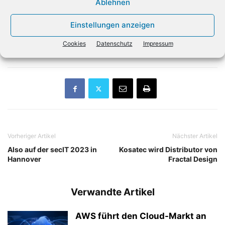
Ablehnen
mit einem Umsatzplus von 8 Prozent sowie Smartphones
mit 9,3 Prozent mehr Umsatz als im Vorjahr. Für das
Einstellungen anzeigen
laufende Jahr 2023 rechnet die gfu insgesamt mit einem
Cookies
Datenschutz
Impressum
Umsatz auf dem Niveau des vergangenen Jahres.
(dpa)
Vorheriger Artikel
Nächster Artikel
Also auf der secIT 2023 in
Kosatec wird Distributor von
Hannover
Fractal Design
Verwandte Artikel
AWS führt den Cloud-Markt an