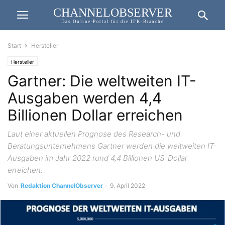
CHANNELOBSERVER
Das Online-Portal für die ITK-Branche
Start
Hersteller
Hersteller
Gartner: Die weltweiten IT-
Ausgaben werden 4,4
Billionen Dollar erreichen
Laut einer aktuellen Prognose des Research- und
Beratungsunternehmens Gartner werden die weltweiten IT-
Ausgaben im Jahr 2022 rund 4,4 Billionen US-Dollar
erreichen.
Von
Redaktion ChannelObserver
-
9. April 2022