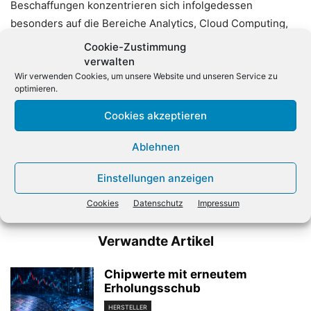
Beschaffungen konzentrieren sich infolgedessen
besonders auf die Bereiche Analytics, Cloud Computing,
Nahtlose Kundenerlebnisse und Sicherheit.»
Cookie-Zustimmung
verwalten
Wir verwenden Cookies, um unsere Website und unseren Service zu
optimieren.
Cookies akzeptieren
Ablehnen
Vorheriger Artikel
Nächster Artikel
Einstellungen anzeigen
Mercedes stellt 3000
NetApp will Instaclustr
Softwareentwickler ein
übernehmen
Cookies
Datenschutz
Impressum
Verwandte Artikel
Chipwerte mit erneutem
Erholungsschub
HERSTELLER