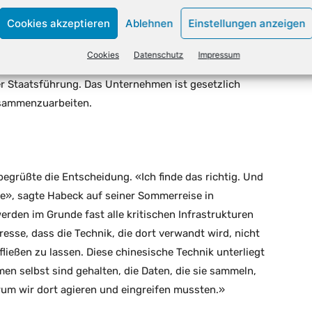
aut, sondern auch ein wichtiger Zulieferer für
Cookies akzeptieren
Ablehnen
Einstellungen anzeigen
 Der Konzern ist nicht an der Börse notiert, verweist
Mitarbeiteraktien den Angestellten und werde auch von
Cookies
Datenschutz
Impressum
e Unternehmen steht Huawei allerdings auch unter dem
r Staatsführung. Das Unternehmen ist gesetzlich
usammenzuarbeiten.
egrüßte die Entscheidung. «Ich finde das richtig. Und
e», sagte Habeck auf seiner Sommerreise in
den im Grunde fast alle kritischen Infrastrukturen
resse, dass die Technik, die dort verwandt wird, nicht
ließen zu lassen. Diese chinesische Technik unterliegt
n selbst sind gehalten, die Daten, die sie sammeln,
rum wir dort agieren und eingreifen mussten.»