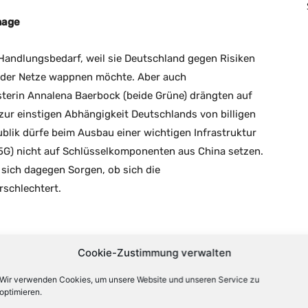
nage
Handlungsbedarf, weil sie Deutschland gegen Risiken
der Netze wappnen möchte. Aber auch
terin Annalena Baerbock (beide Grüne) drängten auf
 zur einstigen Abhängigkeit Deutschlands von billigen
lik dürfe beim Ausbau einer wichtigen Infrastruktur
5G) nicht auf Schlüsselkomponenten aus China setzen.
 sich dagegen Sorgen, ob sich die
schlechtert.
Cookie-Zustimmung verwalten
lem den Weltmarktführer im Bereich Mobilfunk-
 kleineren Wettbewerber ZTE aus China bestehen
Wir verwenden Cookies, um unsere Website und unseren Service zu
optimieren.
nde chinesische Technologie-Konzern, der nicht nur