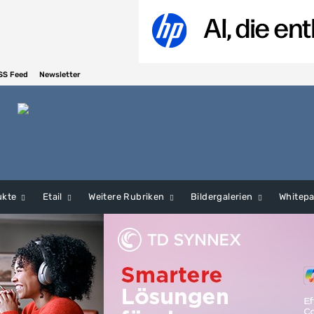
SS Feed
Newsletter
ukte
Etail
Weitere Rubriken
Bildergalerien
Whitep