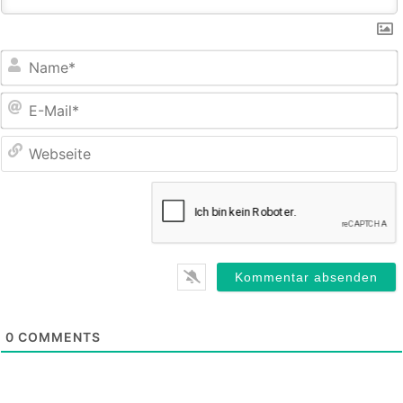
E
M
0
COMMENTS