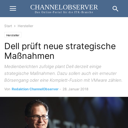
CHANNELOBSERVER
Das Online-Portal für die ITK-Branche
Start
Hersteller
Hersteller
Dell prüft neue strategische
Maßnahmen
Medienberichten zufolge plant Dell derzeit einige
strategische Maßnahmen. Dazu sollen auch ein erneuter
Börsengang oder eine Komplett-Fusion mit VMware zählen.
Von
Redaktion ChannelObserver
-
28. Januar 2018