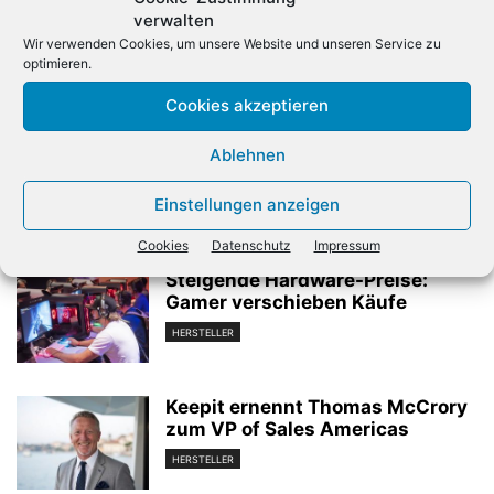
verwalten
Wir verwenden Cookies, um unsere Website und unseren Service zu
optimieren.
Cookies akzeptieren
Vorheriger Artikel
Nächster Artikel
Wortmann erhöht Umsatz
Gerhard Schulz verstorben
Ablehnen
auf über 700 Millionen Euro
Einstellungen anzeigen
Verwandte Artikel
Cookies
Datenschutz
Impressum
Steigende Hardware-Preise:
Gamer verschieben Käufe
HERSTELLER
Keepit ernennt Thomas McCrory
zum VP of Sales Americas
HERSTELLER