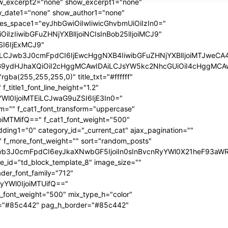
_excerpt2="none" show_excerpt1="none"
_date1="none" show_author1="none"
ules_space1="eyJhbGwiOiIwIiwicGhvbmUiOiIzIn0="
iIzIiwibGFuZHNjYXBlIjoiNCIsInBob25lIjoiMCJ9"
SI6IjExMCJ9"
iLCJwb3J0cmFpdCI6IjEwcHggNXB4IiwibGFuZHNjYXBlIjoiMTJweCA
icG9ydHJhaXQiOiI2cHggMCAwIDAiLCJsYW5kc2NhcGUiOiI4cHggMCA
ba(255,255,255,0)" title_txt="#ffffff"
 f_title1_font_line_height="1.2"
yYWl0IjoiMTEiLCJwaG9uZSI6IjE3In0="
form="" f_cat1_font_transform="uppercase"
joiMTMifQ==" f_cat1_font_weight="500"
dding1="0" category_id="_current_cat" ajax_pagination=""
"" f_more_font_weight="" sort="random_posts"
Jwb3J0cmFpdCI6eyJkaXNwbGF5IjoiIn0sInBvcnRyYWl0X21heF93aWR
te_id="td_block_template_8" image_size=""
ader_font_family="712"
RyYWl0IjoiMTUifQ=="
_font_weight="500" mix_type_h="color"
bg="#85c442" pag_h_border="#85c442"