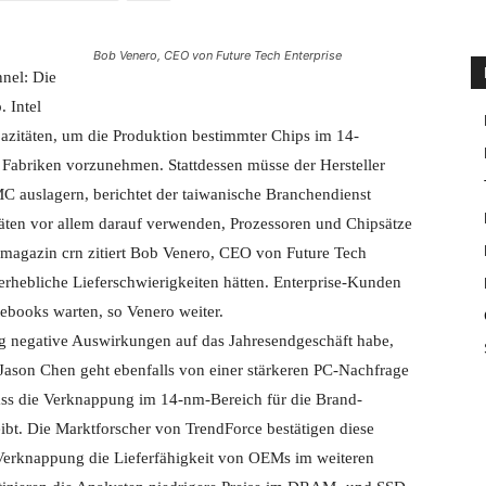
Bob Venero, CEO von Future Tech Enterprise
nel: Die
 Intel
azitäten, um die Produktion bestimmter Chips im 14-
Fabriken vorzunehmen. Stattdessen müsse der Hersteller
 auslagern, berichtet der taiwanische Branchendienst
täten vor allem darauf verwenden, Prozessoren und Chipsätze
nmagazin crn zitiert Bob Venero, CEO von Future Tech
 erhebliche Lieferschwierigkeiten hätten. Enterprise-Kunden
tebooks warten, so Venero weiter.
g negative Auswirkungen auf das Jahresendgeschäft habe,
Jason Chen geht ebenfalls von einer stärkeren PC-Nachfrage
 dass die Verknappung im 14-nm-Bereich für die Brand-
eibt. Die Marktforscher von TrendForce bestätigen diese
Verknappung die Lieferfähigkeit von OEMs im weiteren