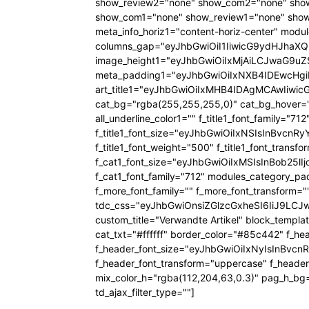
show_review2="none" show_com2="none" show
show_com1="none" show_review1="none" show
meta_info_horiz1="content-horiz-center" mod
columns_gap="eyJhbGwiOiI1IiwicG9ydHJhaXQiO
image_height1="eyJhbGwiOiIxMjAiLCJwaG9uZ
meta_padding1="eyJhbGwiOiIxNXB4IDEwcHg
art_title1="eyJhbGwiOiIxMHB4IDAgMCAwIiw
cat_bg="rgba(255,255,255,0)" cat_bg_hover="rg
all_underline_color1="" f_title1_font_family="712"
f_title1_font_size="eyJhbGwiOiIxNSIsInBvcnR
f_title1_font_weight="500" f_title1_font_trans
f_cat1_font_size="eyJhbGwiOiIxMSIsInBob25lI
f_cat1_font_family="712" modules_category_pa
f_more_font_family="" f_more_font_transform=
tdc_css="eyJhbGwiOnsiZGlzcGxheSI6IiJ9LC
custom_title="Verwandte Artikel" block_templa
cat_txt="#ffffff" border_color="#85c442" f_he
f_header_font_size="eyJhbGwiOiIxNyIsInBvcn
f_header_font_transform="uppercase" f_header
mix_color_h="rgba(112,204,63,0.3)" pag_h_
td_ajax_filter_type=""]