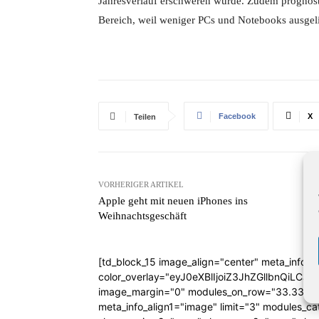
Jahresverlauf erschweren würde. Zudem prognost
Bereich, weil weniger PCs und Notebooks ausgeli
Facebook
X
Teilen
VORHERIGER ARTIKEL
Apple geht mit neuen iPhones ins
Weihnachtsgeschäft
[td_block_15 image_align="center" meta_info_a
color_overlay="eyJ0eXBlIjoiZ3JhZGllbn
image_margin="0" modules_on_row="33.333
meta_info_align1="image" limit="3" modules_