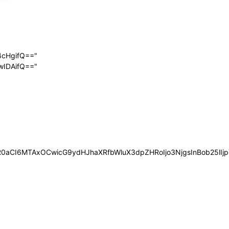
4cHgifQ=="
wIDAifQ=="
0aCI6MTAxOCwicG9ydHJhaXRfbWluX3dpZHRoIjo3NjgsInBob25lIjp7