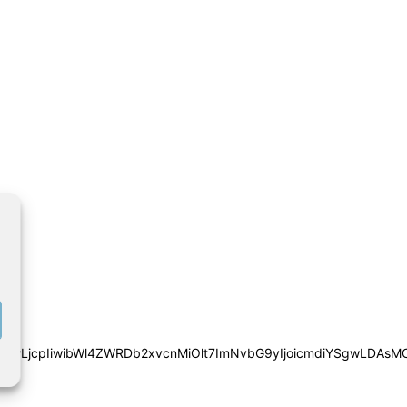
iYSgwLDAsMCwwLjcpIiwibWl4ZWRDb2xvcnMiOlt7ImNvbG9yIjoic