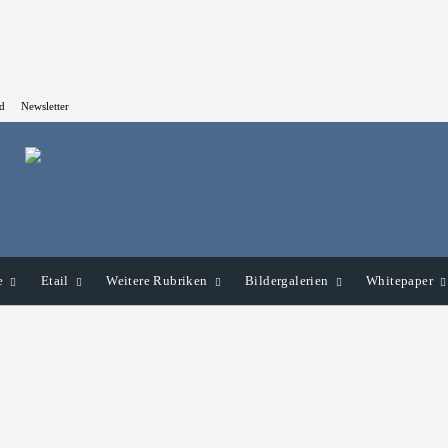
d
Newsletter
e
Etail
Weitere Rubriken
Bildergalerien
Whitepaper