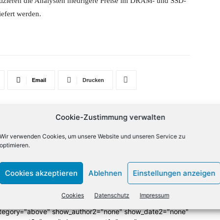
izieren die Analysten niedrigere Preise im DRAM- und SSD-
efert werden.
Email
Drucken
Cookie-Zustimmung verwalten
NÄCHSTER ARTIKEL
Wir verwenden Cookies, um unsere Website und unseren Service zu
Bitkom: Digitale Angriffe sind «Massenphänomen»
optimieren.
Cookies akzeptieren
Ablehnen
Einstellungen anzeigen
lign="bottom"
QiLCJjb2xvcjEiOiJyZ2JhKDAsMCwwLDApIiwiY29sb3IyIjoicmd
Cookies
Datenschutz
Impressum
33333%" columns="33.33333333%"
category="above" show_author2="none" show_date2="none"