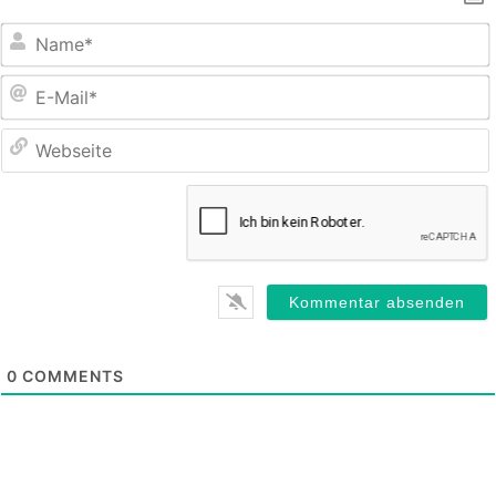
E
M
0
COMMENTS