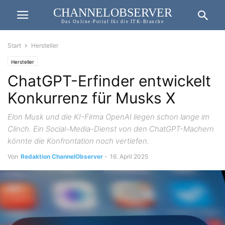
CHANNELOBSERVER
Das Online-Portal für die ITK-Branche
Start
Hersteller
Hersteller
ChatGPT-Erfinder entwickelt
Konkurrenz für Musks X
Elon Musk und die KI-Firma OpenAI liegen schon lange im
Clinch. Ein Social-Media-Dienst von den ChatGPT-Machern
könnte die Konfrontation noch vertiefen.
Von
Redaktion ChannelObserver
-
16. April 2025