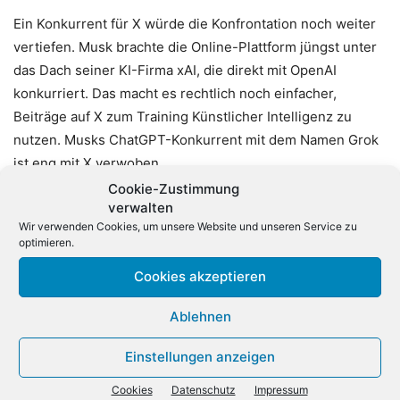
Ein Konkurrent für X würde die Konfrontation noch weiter
vertiefen. Musk brachte die Online-Plattform jüngst unter
das Dach seiner KI-Firma xAI, die direkt mit OpenAI
konkurriert. Das macht es rechtlich noch einfacher,
Beiträge auf X zum Training Künstlicher Intelligenz zu
nutzen. Musks ChatGPT-Konkurrent mit dem Namen Grok
ist eng mit X verwoben.
Cookie-Zustimmung
verwalten
Auch der Facebook-Konzern Meta greift auf öffentliche
Wir verwenden Cookies, um unsere Website und unseren Service zu
Beiträge auf seinen Plattformen zurück, um seine KI-
optimieren.
Software Meta AI zu trainieren. Solche Programme
Cookies akzeptieren
brauchen beim Anlernen gewaltige Datenmengen.
(dpa)
Ablehnen
Einstellungen anzeigen
Cookies
Datenschutz
Impressum