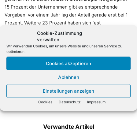
15 Prozent der Unternehmen gibt es entsprechende
Vorgaben, vor einem Jahr lag der Anteil gerade erst bei 1
Prozent. Weitere 23 Prozent haben sich fest
vorgenommen, dies zu tun. Nur 18 Prozent haben keine
Cookie-Zustimmung
Regeln und wollen auch keine vorgeben.
verwalten
Wir verwenden Cookies, um unsere Website und unseren Service zu
optimieren.
Cookies akzeptieren
Ablehnen
Einstellungen anzeigen
Vorheriger Artikel
Nächster Artikel
Apple: Rennen mit Nvidia
Infinigate ergänzt
Cookies
Datenschutz
Impressum
geht weiter
Cybersecurity-Portfolio
Verwandte Artikel