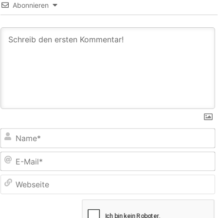
Abonnieren
E
M