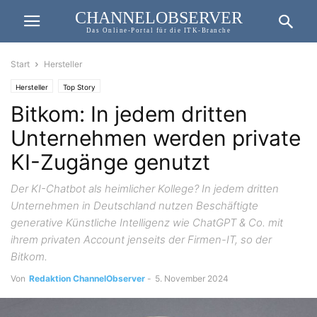
CHANNELOBSERVER
Das Online-Portal für die ITK-Branche
Start
Hersteller
Hersteller
Top Story
Bitkom: In jedem dritten
Unternehmen werden private
KI-Zugänge genutzt
Der KI-Chatbot als heimlicher Kollege? In jedem dritten
Unternehmen in Deutschland nutzen Beschäftigte
generative Künstliche Intelligenz wie ChatGPT & Co. mit
ihrem privaten Account jenseits der Firmen-IT, so der
Bitkom.
Von
Redaktion ChannelObserver
-
5. November 2024