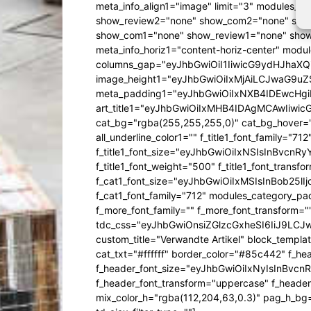
meta_info_align1="image" limit="3" modules_
show_review2="none" show_com2="none" show
show_com1="none" show_review1="none" show
meta_info_horiz1="content-horiz-center" mod
columns_gap="eyJhbGwiOiI1IiwicG9ydHJhaXQiO
image_height1="eyJhbGwiOiIxMjAiLCJwaG9uZ
meta_padding1="eyJhbGwiOiIxNXB4IDEwcHg
art_title1="eyJhbGwiOiIxMHB4IDAgMCAwIiw
cat_bg="rgba(255,255,255,0)" cat_bg_hover="rg
all_underline_color1="" f_title1_font_family="712"
f_title1_font_size="eyJhbGwiOiIxNSIsInBvcnR
f_title1_font_weight="500" f_title1_font_trans
f_cat1_font_size="eyJhbGwiOiIxMSIsInBob25lI
f_cat1_font_family="712" modules_category_pa
f_more_font_family="" f_more_font_transform=
tdc_css="eyJhbGwiOnsiZGlzcGxheSI6IiJ9LC
custom_title="Verwandte Artikel" block_templa
cat_txt="#ffffff" border_color="#85c442" f_he
f_header_font_size="eyJhbGwiOiIxNyIsInBvcn
f_header_font_transform="uppercase" f_header
mix_color_h="rgba(112,204,63,0.3)" pag_h_