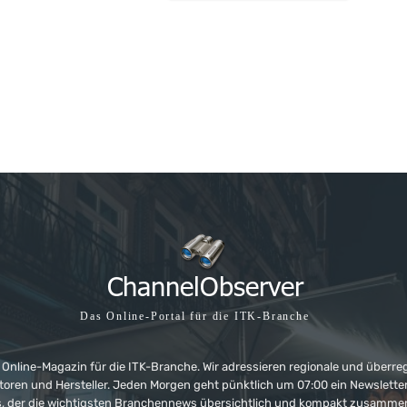
Das Online-Portal für die ITK-Branche
 Online-Magazin für die ITK-Branche. Wir adressieren regionale und überre
ributoren und Hersteller. Jeden Morgen geht pünktlich um 07:00 ein Newslet
, der die wichtigsten Branchennews übersichtlich und kompakt zusamme