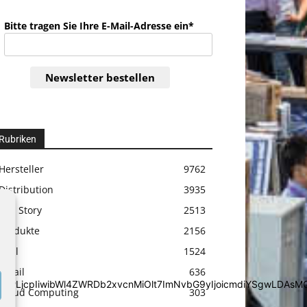
Bitte tragen Sie Ihre E-Mail-Adresse ein*
Newsletter bestellen
Rubriken
Hersteller
9762
Distribution
3935
Top Story
2513
Produkte
2156
Etail
1524
Retail
636
iYSgwLDAsMCwwLjcpIiwibWl4ZWRDb2xvcnMiOlt7ImNvbG9yIjoic
Cloud Computing
303