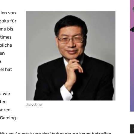
len von
ooks für
ns bis
itimes
bliche
ten
e
el hat
b wie
ten
Jerry Shen
soren
 Gaming-