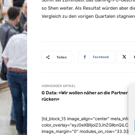
Somit sei zumindest das Gaming-PC-Geschä
so Shen weiter. Als Resultat würden aber di
Vergleich zu den vorigen Quartalen stagnie
Facebook
Teilen
VORHERIGER ARTIKEL
G Data: «Wir wollen näher an die Partner
rücken»
[td_block_15 image_align="center" meta_info_a
color_overlay="eyJ0eXBlIjoiZ3JhZGllbn
image_margin="0" modules_on_row="33.333