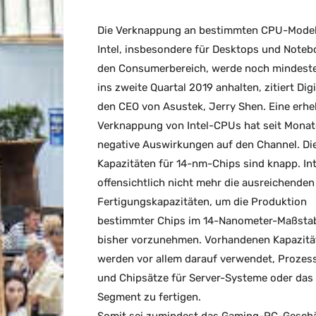
Die Verknappung an bestimmten CPU-Model
Intel, insbesondere für Desktops und Noteb
den Consumerbereich, werde noch mindeste
ins zweite Quartal 2019 anhalten, zitiert Dig
den CEO von Asustek, Jerry Shen. Eine erhe
Verknappung von Intel-CPUs hat seit Mona
negative Auswirkungen auf den Channel. Di
Kapazitäten für 14-nm-Chips sind knapp. Int
offensichtlich nicht mehr die ausreichenden
Fertigungskapazitäten, um die Produktion
bestimmter Chips im 14-Nanometer-Maßsta
bisher vorzunehmen. Vorhandenen Kapazitä
werden vor allem darauf verwendet, Prozes
und Chipsätze für Server-Systeme oder das
Segment zu fertigen.