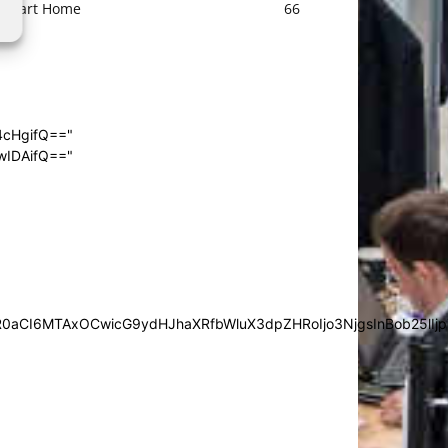
Smart Home
66
4cHgifQ=="
wIDAifQ=="
0aCI6MTAxOCwicG9ydHJhaXRfbWluX3dpZHRoIjo3NjgsInBob25lIjp7