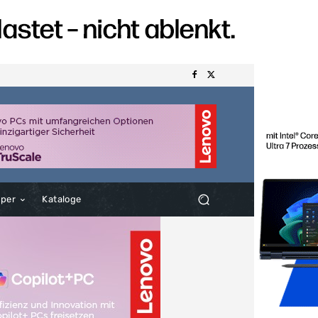
aper
Kataloge