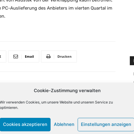
ft von Asustek von der Verknappung kaum betroffen,
e PC-Auslieferung des Anbieters im vierten Quartal im
ren.
X
Email
Drucken
NÄCHSTER ARTIKEL
Cookie-Zustimmung verwalten
Dell will für Börsennotierung tiefer in die
Tasche greifen
Wir verwenden Cookies, um unsere Website und unseren Service zu
optimieren.
lign="bottom"
Cookies akzeptieren
Ablehnen
Einstellungen anzeigen
QiLCJjb2xvcjEiOiJyZ2JhKDAsMCwwLDApIiwiY29sb3IyIjoicmd
33333%" columns="33.33333333%"