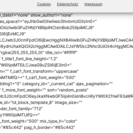
category="above" show_author2="none" show_date2="none"
Cookies
Datenschutz
Impressum
_excerpt2="none" show_excerpt1="none"
_date1="none" show_author1="none"
ules_space1="eyJhbGwiOiIwIiwicGhvbmUiOiIzIn0="
iIzIiwibGFuZHNjYXBlIjoiNCIsInBob25lIjoiMCJ9"
SI6IjExMCJ9"
iLCJwb3J0cmFpdCI6IjEwcHggNXB4IiwibGFuZHNjYXBlIjoiMTJweCA
icG9ydHJhaXQiOiI2cHggMCAwIDAiLCJsYW5kc2NhcGUiOiI4cHggMCA
ba(255,255,255,0)" title_txt="#ffffff"
 f_title1_font_line_height="1.2"
yYWl0IjoiMTEiLCJwaG9uZSI6IjE3In0="
form="" f_cat1_font_transform="uppercase"
joiMTMifQ==" f_cat1_font_weight="500"
dding1="0" category_id="_current_cat" ajax_pagination=""
"" f_more_font_weight="" sort="random_posts"
Jwb3J0cmFpdCI6eyJkaXNwbGF5IjoiIn0sInBvcnRyYWl0X21heF93aWR
te_id="td_block_template_8" image_size=""
ader_font_family="712"
RyYWl0IjoiMTUifQ=="
_font_weight="500" mix_type_h="color"
bg="#85c442" pag_h_border="#85c442"