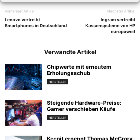
Vorheriger Artikel
Nächster Artikel
Lenovo vertreibt
Ingram vertreibt
Smartphones in Deutschland
Kassensysteme von HP
europaweit
Verwandte Artikel
Chipwerte mit erneutem
Erholungsschub
HERSTELLER
Steigende Hardware-Preise:
Gamer verschieben Käufe
HERSTELLER
Keepit ernennt Thomas McCrory