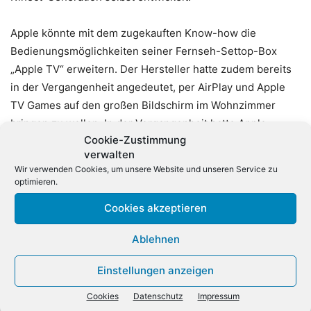
Apple könnte mit dem zugekauften Know-how die
Bedienungsmöglichkeiten seiner Fernseh-Settop-Box
„Apple TV“ erweitern. Der Hersteller hatte zudem bereits
in der Vergangenheit angedeutet, per AirPlay und Apple
TV Games auf den großen Bildschirm im Wohnzimmer
bringen zu wollen. In der Vergangenheit hatte Apple
Cookie-Zustimmung
diverse Technologie-Schmieden übernommen, um seine
verwalten
Lösungen zu verbessern oder neue Technologien
Wir verwenden Cookies, um unsere Website und unseren Service zu
einzuführen. Dazu zählen beispielsweise der
optimieren.
Fingerabdruck-Scanner im neuen iPhone 5s und die
Cookies akzeptieren
Sprachsteuerung Siri.
Ablehnen
Einstellungen anzeigen
Cookies
Datenschutz
Impressum