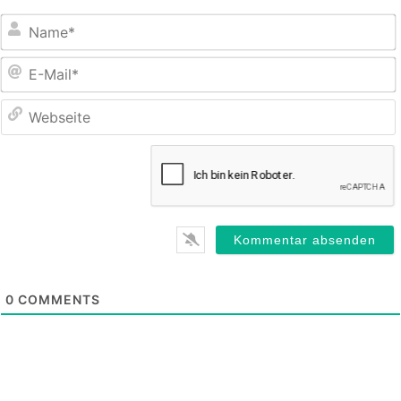
E
M
0
COMMENTS