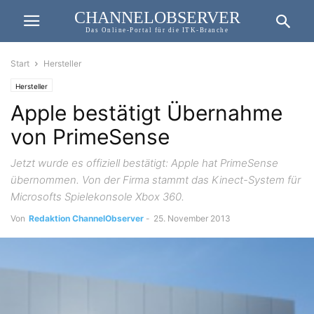
CHANNELOBSERVER
Das Online-Portal für die ITK-Branche
Start
Hersteller
Hersteller
Apple bestätigt Übernahme
von PrimeSense
Jetzt wurde es offiziell bestätigt: Apple hat PrimeSense
übernommen. Von der Firma stammt das Kinect-System für
Microsofts Spielekonsole Xbox 360.
Von
Redaktion ChannelObserver
-
25. November 2013