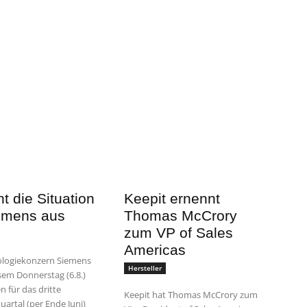
t die Situation
Keepit ernennt
emens aus
Thomas McCrory
zum VP of Sales
Americas
ologiekonzern Siemens
Hersteller
esem Donnerstag (6.8.)
n für das dritte
Keepit hat Thomas McCrory zum
uartal (per Ende Juni)