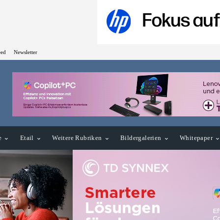
eed
Newsletter
e
Etail
Weitere Rubriken
Bildergalerien
Whitepaper