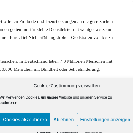
troffenen Produkte und Dienstleistungen an die gesetzlichen
men gelten nur für kleine Dienstleister mit weniger als zehn
onen Euro. Bei Nichterfüllung drohen Geldstrafen von bis zu
 Menschen: In Deutschland leben 7,8 Millionen Menschen mit
350.000 Menschen mit Blindheit oder Sehbehinderung.
Cookie-Zustimmung verwalten
Wir verwenden Cookies, um unsere Website und unseren Service zu
 besonders populäre Online-Shops. Ein wichtiges Ergebnis:
optimieren.
die Tastatur und somit ohne Maus bedienen. Die
n mit Behinderung eine Grundvoraussetzung für barrierefreie
Cookies akzeptieren
Ablehnen
Einstellungen anzeigen
seiten keinen sichtbaren Tastaturfokus. Dies erschwert es
 aktuell ausgewählte Element zu erkennen.
Cookies
Datenschutz
Impressum