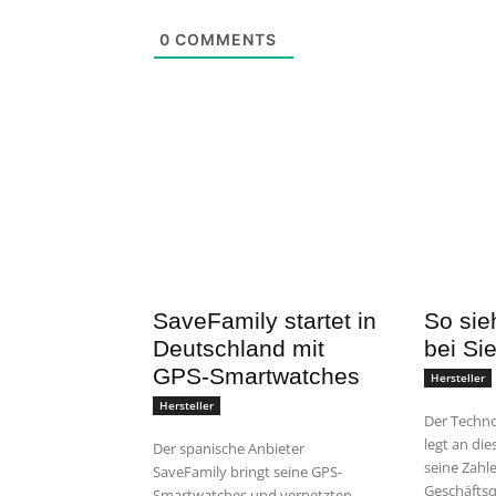
0
COMMENTS
SaveFamily startet in
So sieh
Deutschland mit
bei Si
GPS-Smartwatches
Hersteller
Hersteller
Der Techn
legt an di
Der spanische Anbieter
seine Zahle
SaveFamily bringt seine GPS-
Geschäftsq
Smartwatches und vernetzten