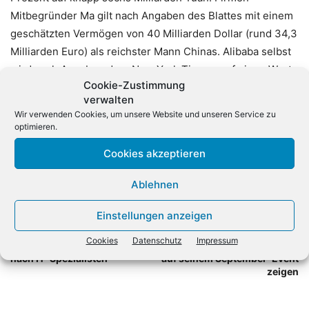
Mitbegründer Ma gilt nach Angaben des Blattes mit einem
geschätzten Vermögen von 40 Milliarden Dollar (rund 34,3
Milliarden Euro) als reichster Mann Chinas. Alibaba selbst
wird nach Angaben der «New York Times» auf einen Wert
Cookie-Zustimmung
von 420 Milliarden Dollar (361 Milliarden Euro) geschätzt.
verwalten
(dpa)
Wir verwenden Cookies, um unsere Website und unseren Service zu
optimieren.
Cookies akzeptieren
Ablehnen
Einstellungen anzeigen
Vorheriger Artikel
Nächster Artikel
Cookies
Datenschutz
Impressum
Start-ups: Schwierige Suche
Prognose: Das wird Apple
nach IT-Spezialisten
auf seinem September-Event
zeigen