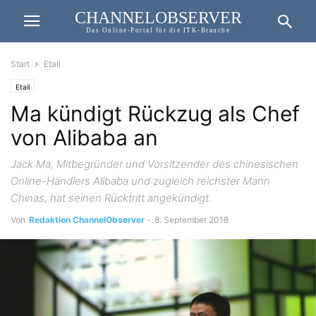
CHANNELOBSERVER
Das Online-Portal für die ITK-Branche
Start
Etail
Etail
Ma kündigt Rückzug als Chef
von Alibaba an
Jack Ma, Mitbegründer und Vorsitzender des chinesischen
Online-Händlers Alibaba und zugleich reichster Mann
Chinas, hat seinen Rücktritt angekündigt.
Von
Redaktion ChannelObserver
-
8. September 2018