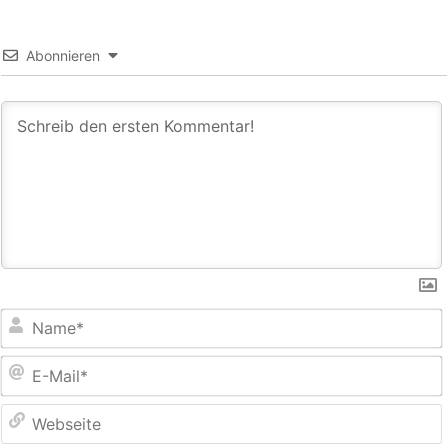
Abonnieren
E
M