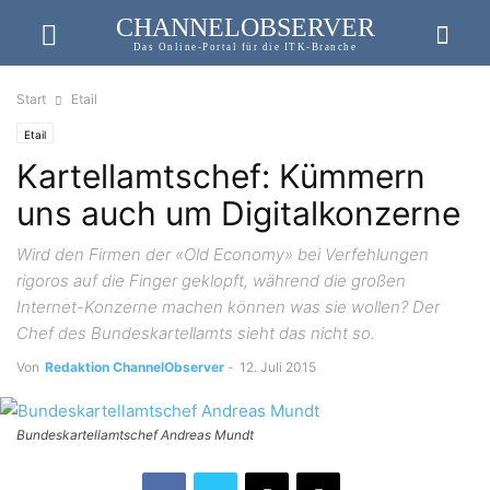
CHANNELOBSERVER
Das Online-Portal für die ITK-Branche
Start
Etail
Etail
Kartellamtschef: Kümmern
uns auch um Digitalkonzerne
Wird den Firmen der «Old Economy» bei Verfehlungen
rigoros auf die Finger geklopft, während die großen
Internet-Konzerne machen können was sie wollen? Der
Chef des Bundeskartellamts sieht das nicht so.
Von
Redaktion ChannelObserver
-
12. Juli 2015
Bundeskartellamtschef Andreas Mundt