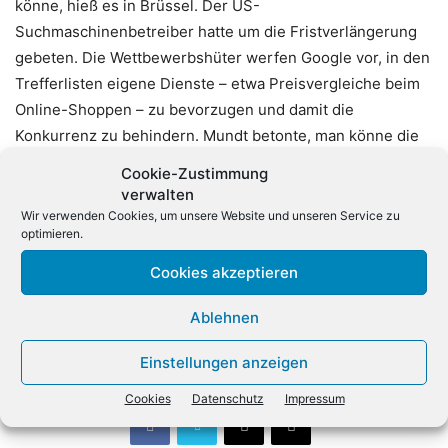
könne, hieß es in Brüssel. Der US-
Suchmaschinenbetreiber hatte um die Fristverlängerung
gebeten. Die Wettbewerbshüter werfen Google vor, in den
Trefferlisten eigene Dienste – etwa Preisvergleiche beim
Online-Shoppen – zu bevorzugen und damit die
Konkurrenz zu behindern. Mundt betonte, man könne die
Regulierung von Digitalkonzernen nicht allein mit dem
Cookie-Zustimmung
Wettbewerbsrecht lösen. «Hier fehlt es an grundsätzlichen
verwalten
rechtlichen Rahmenbedingungen.» Die
Wir verwenden Cookies, um unsere Website und unseren Service zu
optimieren.
Wettbewerbsbehörden müssten mit der rasanten
Geschwindigkeit der Digitalkonzerne Schritt halten,
Cookies akzeptieren
gleichzeitig aber gerichtsfeste Urteile vorlegen. «Da
Ablehnen
könnten uns unter Umständen auch genauere Definitionen
an der einen oder anderen Stelle im Gesetz helfen.» (dpa)
Einstellungen anzeigen
Cookies
Datenschutz
Impressum