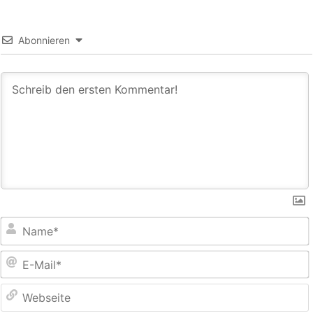
Abonnieren
E
M