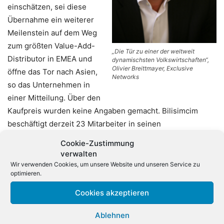
einschätzen, sei diese
Übernahme ein weiterer
Meilenstein auf dem Weg
zum größten Value-Add-
„Die Tür zu einer der weltweit
Distributor in EMEA und
dynamischsten Volkswirtschaften“,
Olivier Breittmayer, Exclusive
öffne das Tor nach Asien,
Networks
so das Unternehmen in
einer Mitteilung. Über den
Kaufpreis wurden keine Angaben gemacht. Bilisimcim
beschäftigt derzeit 23 Mitarbeiter in seinen
Niederlassungen in Istanbul und Ankara.
Cookie-Zustimmung
verwalten
„Die Übernahme des türkischen VADs Bilisimcim öffnet
Wir verwenden Cookies, um unsere Website und unseren Service zu
optimieren.
uns die Tür zu einer der weltweit dynamischsten
Volkswirtschaften. Sie erweitert unseren geografischen
Cookies akzeptieren
Aktionsradius und unsere Lieferanten gewinnen auf einen
Schlag viele neue Verbindungen und Absatzmöglichkeiten
Ablehnen