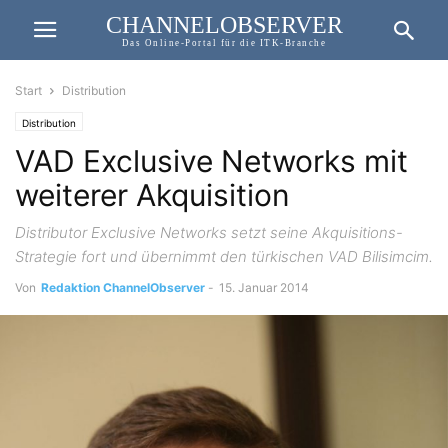
CHANNELOBSERVER
Das Online-Portal für die ITK-Branche
Start
Distribution
Distribution
VAD Exclusive Networks mit
weiterer Akquisition
Distributor Exclusive Networks setzt seine Akquisitions-
Strategie fort und übernimmt den türkischen VAD Bilisimcim.
Von
Redaktion ChannelObserver
-
15. Januar 2014