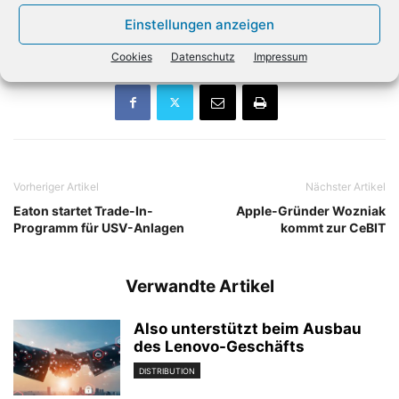
hinzu“, so Olivier Breittmayer, CEO der Exclusive Networks
Einstellungen anzeigen
Group.
Cookies
Datenschutz
Impressum
Vorheriger Artikel
Nächster Artikel
Eaton startet Trade-In-
Apple-Gründer Wozniak
Programm für USV-Anlagen
kommt zur CeBIT
Verwandte Artikel
Also unterstützt beim Ausbau
des Lenovo-Geschäfts
DISTRIBUTION