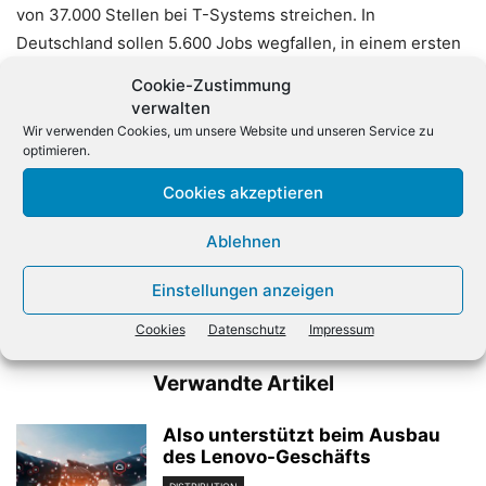
von 37.000 Stellen bei T-Systems streichen. In
Deutschland sollen 5.600 Jobs wegfallen, in einem ersten
Schritt bis Ende 2020 knapp 3.800. (dpa)
Cookie-Zustimmung
verwalten
Wir verwenden Cookies, um unsere Website und unseren Service zu
optimieren.
Cookies akzeptieren
Ablehnen
Vorheriger Artikel
Nächster Artikel
Einstellungen anzeigen
Handelskonflikt sorgt für
Mölck wird Distributions
höhere Apple-Preise
Account Manager bei Axis
Cookies
Datenschutz
Impressum
Verwandte Artikel
Also unterstützt beim Ausbau
des Lenovo-Geschäfts