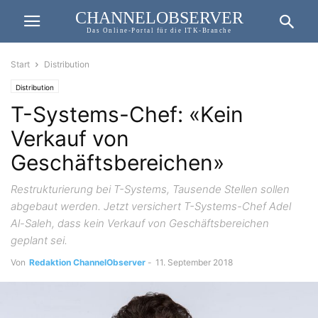
CHANNELOBSERVER
Das Online-Portal für die ITK-Branche
Start
Distribution
Distribution
T-Systems-Chef: «Kein
Verkauf von
Geschäftsbereichen»
Restrukturierung bei T-Systems, Tausende Stellen sollen
abgebaut werden. Jetzt versichert T-Systems-Chef Adel
Al-Saleh, dass kein Verkauf von Geschäftsbereichen
geplant sei.
Von
Redaktion ChannelObserver
-
11. September 2018