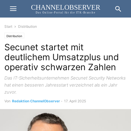
CHANNELOBSERVER
Das Online-Portal für die ITK-Branche
Start
Distribution
Distribution
Secunet startet mit
deutlichem Umsatzplus und
operativ schwarzen Zahlen
Das IT-Sicherheitsunternehmen Secunet Security Networks
hat einen besseren Jahresstart verzeichnet als ein Jahr
zuvor.
Von
Redaktion ChannelObserver
-
17. April 2025