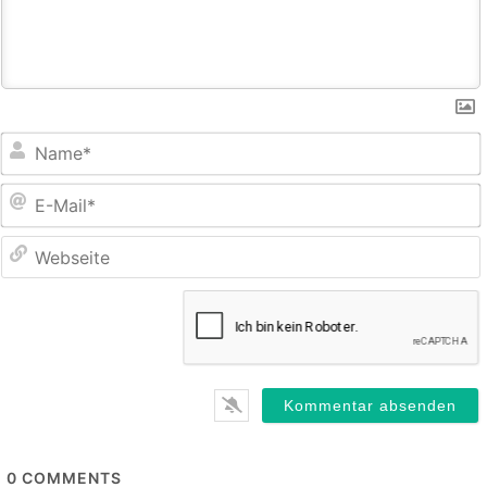
E
M
0
COMMENTS