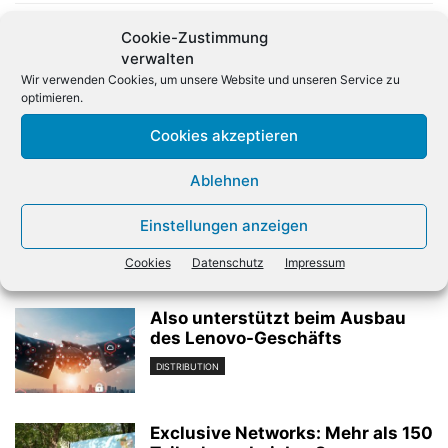
Cookie-Zustimmung
verwalten
Wir verwenden Cookies, um unsere Website und unseren Service zu
optimieren.
Cookies akzeptieren
Vorheriger Artikel
Nächster Artikel
Logicalis Deutschland
Kundenkontakt mit KI-Klon
Ablehnen
besetzt Führungsposition
neu
Einstellungen anzeigen
Cookies
Datenschutz
Impressum
Verwandte Artikel
Also unterstützt beim Ausbau
des Lenovo-Geschäfts
DISTRIBUTION
Exclusive Networks: Mehr als 150