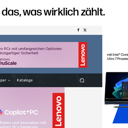
aper
Kataloge