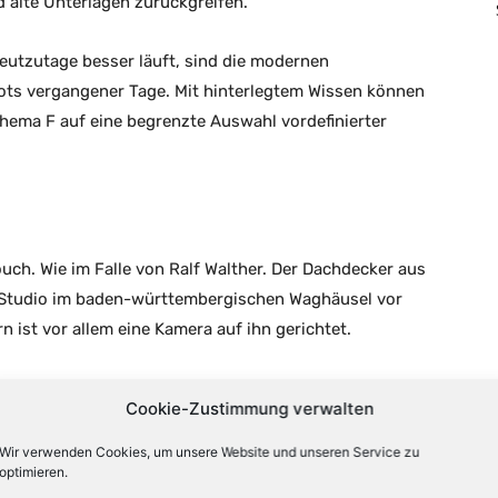
d alte Unterlagen zurückgreifen.
eutzutage besser läuft, sind die modernen
ots vergangener Tage. Mit hinterlegtem Wissen können
chema F auf eine begrenzte Auswahl vordefinierter
h. Wie im Falle von Ralf Walther. Der Dachdecker aus
 Studio im baden-württembergischen Waghäusel vor
 ist vor allem eine Kamera auf ihn gerichtet.
n. «Frei Schnauze ein Schwank aus dem Leben», sagt
Cookie-Zustimmung verwalten
am, die die KI-Klone erstellt. Positive Energie sei
 euphorisch über energetische Dachsanierung.» Vom
Wir verwenden Cookies, um unsere Website und unseren Service zu
optimieren.
Mallorca hätten die Menschen schon berichtet. Der