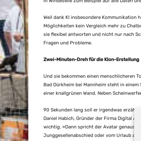
in Windeseile zum Beispiel auf alle Daten un
Weil dank KI insbesondere Kommunikation h
Möglichkeiten kein Vergleich mehr zu Chatb
sie flexibel antworten und nicht nur nach S
Fragen und Probleme.
Zwei-Minuten-Dreh für die Klon-Erstellung
Und sie bekommen einen menschlicheren Touc
Bad Dürkheim bei Mannheim steht in einem
einer knallgrünen Wand. Neben Scheinwerfern
90 Sekunden lang soll er irgendwas erzähle
Daniel Habich, Gründer der Firma Digital A-Te
wichtig. «Dann spricht der Avatar genauso
Junggesellenabschied oder vom Urlaub auf 