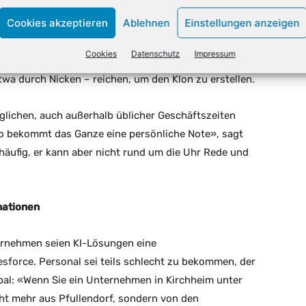
u erzählst – nicht was.»
Cookies akzeptieren
Ablehnen
Einstellungen anzeigen
eblendetes Sonnenbrillen-Emoji zu beschreiben. «90
Cookies
Datenschutz
Impressum
 Habich. Aber die anderthalb Minuten und jeweils 15
wa durch Nicken – reichen, um den Klon zu erstellen.
lichen, auch außerhalb üblicher Geschäftszeiten
So bekommt das Ganze eine persönliche Note», sagt
äufig, er kann aber nicht rund um die Uhr Rede und
nationen
ternehmen seien KI-Lösungen eine
sforce. Personal sei teils schlecht zu bekommen, der
al: «Wenn Sie ein Unternehmen in Kirchheim unter
ht mehr aus Pfullendorf, sondern von den