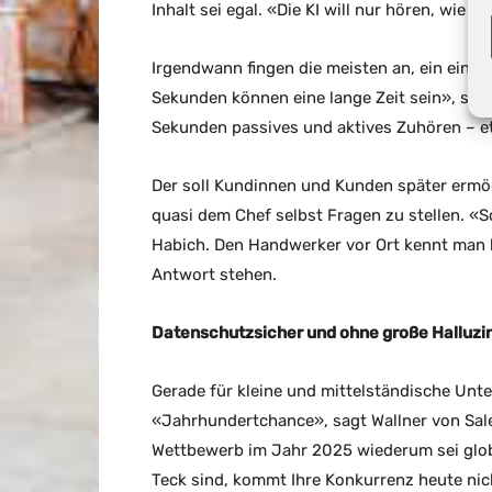
Inhalt sei egal. «Die KI will nur hören, wie d
Irgendwann fingen die meisten an, ein eing
Sekunden können eine lange Zeit sein», sagt
Sekunden passives und aktives Zuhören – et
Der soll Kundinnen und Kunden später ermög
quasi dem Chef selbst Fragen zu stellen. «
Habich. Den Handwerker vor Ort kennt man h
Antwort stehen.
Datenschutzsicher und ohne große Halluzi
Gerade für kleine und mittelständische Un
«Jahrhundertchance», sagt Wallner von Sale
Wettbewerb im Jahr 2025 wiederum sei glob
Teck sind, kommt Ihre Konkurrenz heute nic