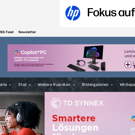
RSS Feed
Newsletter
ukte
Etail
Weitere Rubriken
Bildergalerien
Whitep