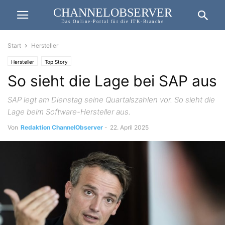
CHANNELOBSERVER
Das Online-Portal für die ITK-Branche
Start
Hersteller
Hersteller
Top Story
So sieht die Lage bei SAP aus
SAP legt am Dienstag seine Quartalszahlen vor. So sieht die
Lage beim Software-Hersteller aus.
Von
Redaktion ChannelObserver
-
22. April 2025