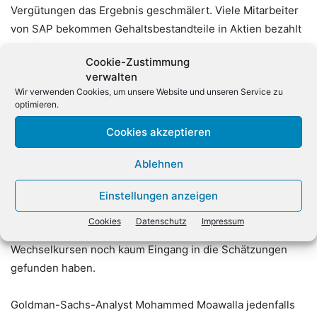
Vergütungen das Ergebnis geschmälert. Viele Mitarbeiter
von SAP bekommen Gehaltsbestandteile in Aktien bezahlt
– steigt der Kurs, kann das den Konzern mehr Geld kosten.
Cookie-Zustimmung
verwalten
Unter dem Strich erwarten die Experten einen
Wir verwenden Cookies, um unsere Website und unseren Service zu
Gewinnanstieg je Aktie von 63 Prozent auf 1,32 Euro. Das
optimieren.
angekündigte Sparprogramm hatte ein Jahr zuvor den
Cookies akzeptieren
Gewinn belastet. Den Free Cashflow taxieren die
Fachleute auf 2,5 Milliarden Euro.
Ablehnen
Auf Jahresbasis sind die Analysten mit ihren Schätzungen
Einstellungen anzeigen
etwas optimistischer als SAP selbst. Das könnte allerdings
Cookies
Datenschutz
Impressum
daran liegen, dass die neuesten Entwicklungen bei den
Wechselkursen noch kaum Eingang in die Schätzungen
gefunden haben.
Goldman-Sachs-Analyst Mohammed Moawalla jedenfalls