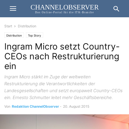
CHANNELOBSERVER
Das Online-Portal für die ITK-Branche
Start
Distribution
Distribution
Top Story
Ingram Micro setzt Country-
CEOs nach Restrukturierung
ein
Ingram Micro stärkt im Zuge der weltweiten
Restrukturierung die Verantwortlichkeiten der
Landesgesellschaften und setzt europaweit Country-CEOs
ein. Ernesto Schmutter leitet mehr Geschäftsbereiche.
Von
Redaktion ChannelObserver
-
20. August 2015