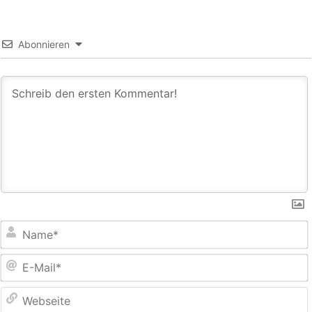
Abonnieren
E
M