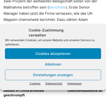
zwei Prozent der weltweiten Belegschaft sollen von der
Maßnahme betroffen sein (
berichtete
). Erste Senior
Manager haben jetzt die Firma verlassen, wie das UK-
Magazin channelweb berichtet. Dazu zählen Adam
Sweeney, Director European Marketing, Marios Ktisti,
Cookie-Zustimmung
Senior Manager Mobility Services in Europa und Fergal
verwalten
Donovan, VP Global Vendor Relations.
Wir verwenden Cookies, um unsere Website und unseren Service zu
optimieren.
Cookies akzeptieren
Ablehnen
Einstellungen anzeigen
Vorheriger Artikel
Nächster Artikel
Cookies
Datenschutz
Impressum
Gartner: Smartphone-
SAP-Rivale Salesforce hebt
Absatz in China erstmals
Geschäftsausblick an
geschrumpft