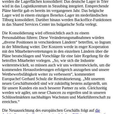
werden die Lagerflächen konsolidiert: Das deutsche Lager in Trier
wird in das Logistikzentrum in Straubing integriert. Entsprechende
Pläne hierfür gab es bereits im vergangenen Jahr. Das belgische
Lager wird in einem einzigen Benelux-Lager im niederländischen
Tilburg konsolidiert. Darüber hinaus werden Backoffice-Funktionen
in das Shared Services Center ins bulgarische Sofia verlegt.
Die Konsolidierung wird offensichtlich auch zu einem
Personalabbau führen: Diese Veränderungsmaßnahmen würden
„diverse Positionen in verschiedenen Ländern“ betreffen, so Ingram
in der Mitteilung weiter. Der Konzern werde in enger Kooperation
mit den Mitarbeitervertretungen in den einzelnen Ländern über die
Pläne beratschlagen und Vorschläge für eine faire Regelung für die
betroffen Mitarbeiter vorlegen. „So, wie sich die Industrie
weiterentwickelt, so müssen auch wir uns weiterentwickeln, um die
kommenden Herausforderungen erfolgreich anzugehen und unsere
Wettbewerbsfähigkeit weiter zu verbessern“, kommentiert
Europachef Gerhard Schulz die Restrukturierung. „Mit unserem
neuen Geschäftsmodell sind wir zukünftig bestens aufgestellt, um
für unsere Kunden ein noch besserer Partner zu sein. Gleichzeitig
werden wir agiler, um neue Chancen zu ergreifen und in unseren
Schlüsselmärkten nachhaltiges Wachstum und Marktführerschaft zu
erreichen.“
Die Neuausrichtung des europäischen Geschäfts folgt auf
die