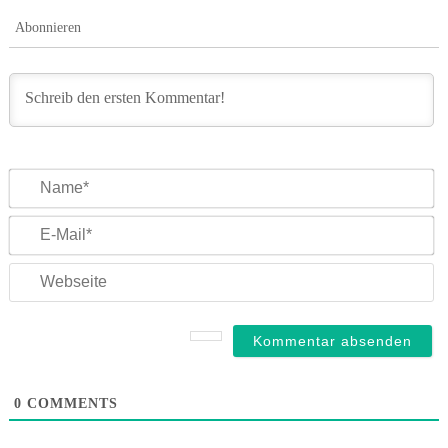
Abonnieren
N
E-
Ma
We
0
COMMENTS