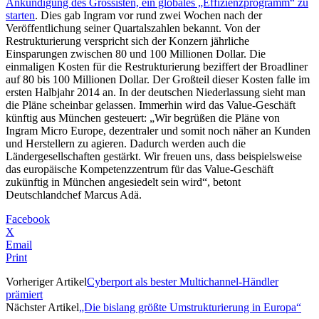
Ankündigung des Grossisten, ein globales „Effizienzprogramm“ zu
starten
. Dies gab Ingram vor rund zwei Wochen nach der
Veröffentlichung seiner Quartalszahlen bekannt. Von der
Restrukturierung verspricht sich der Konzern jährliche
Einsparungen zwischen 80 und 100 Millionen Dollar. Die
einmaligen Kosten für die Restrukturierung beziffert der Broadliner
auf 80 bis 100 Millionen Dollar. Der Großteil dieser Kosten falle im
ersten Halbjahr 2014 an. In der deutschen Niederlassung sieht man
die Pläne scheinbar gelassen. Immerhin wird das Value-Geschäft
künftig aus München gesteuert: „Wir begrüßen die Pläne von
Ingram Micro Europe, dezentraler und somit noch näher an Kunden
und Herstellern zu agieren. Dadurch werden auch die
Ländergesellschaften gestärkt. Wir freuen uns, dass beispielsweise
das europäische Kompetenzzentrum für das Value-Geschäft
zukünftig in München angesiedelt sein wird“, betont
Deutschlandchef Marcus Adä.
Facebook
X
Email
Print
Vorheriger Artikel
Cyberport als bester Multichannel-Händler
prämiert
Nächster Artikel
„Die bislang größte Umstrukturierung in Europa“