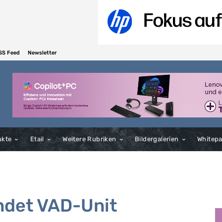
SS Feed
Newsletter
ukte
Etail
Weitere Rubriken
Bildergalerien
Whitep
ndet VAD-Unit