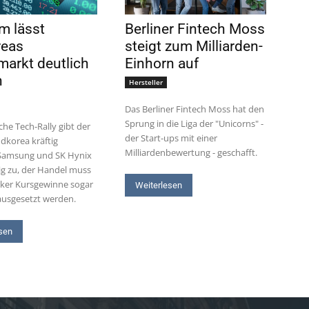
m lässt
Berliner Fintech Moss
reas
steigt zum Milliarden-
markt deutlich
Einhorn auf
n
Hersteller
Das Berliner Fintech Moss hat den
Sprung in die Liga der "Unicorns" -
che Tech-Rally gibt der
der Start-ups mit einer
üdkorea kräftig
Milliardenbewertung - geschafft.
Samsung und SK Hynix
tig zu, der Handel muss
ker Kursgewinne sogar
Weiterlesen
 ausgesetzt werden.
sen