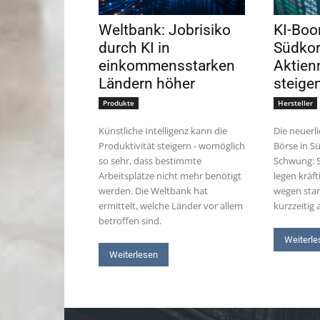
Weltbank: Jobrisiko
KI-Boo
durch KI in
Südko
einkommensstarken
Aktien
Ländern höher
steige
Produkte
Hersteller
Künstliche Intelligenz kann die
Die neuerli
Produktivität steigern - womöglich
Börse in S
so sehr, dass bestimmte
Schwung: 
Arbeitsplätze nicht mehr benötigt
legen kräf
werden. Die Weltbank hat
wegen star
ermittelt, welche Länder vor allem
kurzzeitig
betroffen sind.
Weiterle
Weiterlesen