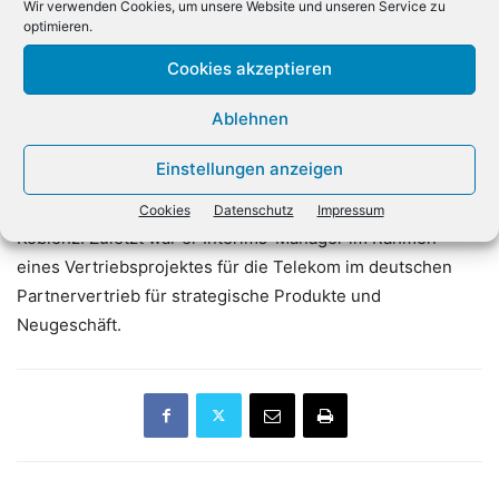
Leitung von Klaus Donath.
Wir verwenden Cookies, um unsere Website und unseren Service zu
optimieren.
Groß startete 1998 bei einer Ingram Micro-Tochter und
Cookies akzeptieren
war von September 2005 bis Ende 2013 bereits in
Ablehnen
verschiedenen Führungspositionen bei Ingram Micro tätig,
zuletzt als Director Sales und Business Development für
Einstellungen anzeigen
Cisco. Im Anschluss agierte er drei Jahre lang als General
Manager bei der CompuGroup Medical Deutschland AG in
Cookies
Datenschutz
Impressum
Koblenz. Zuletzt war er Interims-Manager im Rahmen
eines Vertriebsprojektes für die Telekom im deutschen
Partnervertrieb für strategische Produkte und
Neugeschäft.