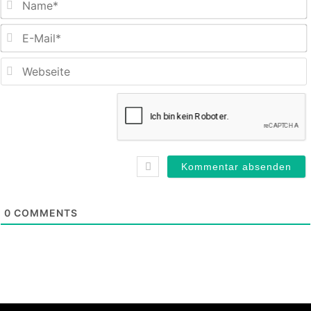
E
M
0
COMMENTS