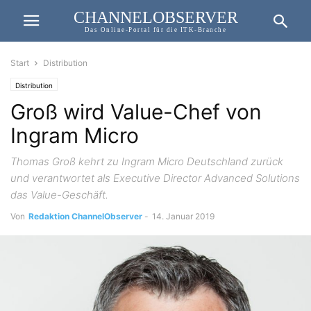
CHANNELOBSERVER
Das Online-Portal für die ITK-Branche
Start
Distribution
Distribution
Groß wird Value-Chef von
Ingram Micro
Thomas Groß kehrt zu Ingram Micro Deutschland zurück
und verantwortet als Executive Director Advanced Solutions
das Value-Geschäft.
Von
Redaktion ChannelObserver
-
14. Januar 2019