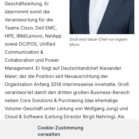
Geschäftsleitung. Er
übernimmt somit die
Verantwortung für die
Teams Cisco, Dell EMC,
HPE, IBM/Lenovo, NetApp
Groß wird Value-Chef von Ingram
sowie DC/POS, Unified
Micro
Communication &
Collaboration und Power
Management. Er folgt auf Deutschlandchef Alexander
Maier, der die Position seit Neuausrichtung der
Organisation Anfang 2018 interimsweise innehatte. Groß
verantwortet damit den dritten großen Business-Bereich
neben Core Solutions & Purchasing (das ehemalige
Volume-Geschäft unter Leitung von Wolfgang Jung) und
Cloud & Software (Leitung Director Birgit Nehring). Als
Bindeglied dieser drei Bereiche agiert als zentrale
Cookie-Zustimmung
Organisation das Sales & Business Enablement unter
verwalten