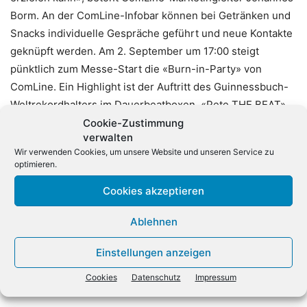
Borm. An der ComLine-Infobar können bei Getränken und
Snacks individuelle Gespräche geführt und neue Kontakte
geknüpft werden. Am 2. September um 17:00 steigt
pünktlich zum Messe-Start die «Burn-in-Party» von
ComLine. Ein Highlight ist der Auftritt des Guinnessbuch-
Weltrekordhalters im Dauerbeatboxen, «Pete THE BEAT»
alias Peter Wehrmann. Der Mundakrobat fasziniert seit fast
Cookie-Zustimmung
verwalten
30 Jahren sein Publikum in bisher über 80 TV-Gastspielen
Wir verwenden Cookies, um unsere Website und unseren Service zu
und auf bekannten Theaterbühnen. Wer bei der Burn-in-
optimieren.
Party dabei sein will, sollte sein Ticket unter
Cookies akzeptieren
http://bit.ly/ifaburnin
rechtzeitig reservieren.
Ablehnen
Einstellungen anzeigen
Cookies
Datenschutz
Impressum