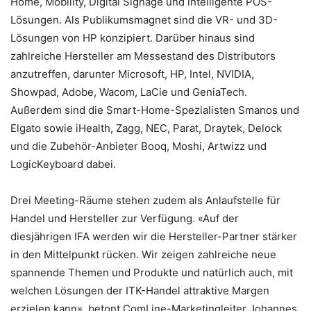
Home, Mobility, Digital Signage und intelligente POS-
Lösungen. Als Publikumsmagnet sind die VR- und 3D-
Lösungen von HP konzipiert. Darüber hinaus sind
zahlreiche Hersteller am Messestand des Distributors
anzutreffen, darunter Microsoft, HP, Intel, NVIDIA,
Showpad, Adobe, Wacom, LaCie und GeniaTech.
Außerdem sind die Smart-Home-Spezialisten Smanos und
Elgato sowie iHealth, Zagg, NEC, Parat, Draytek, Delock
und die Zubehör-Anbieter Booq, Moshi, Artwizz und
LogicKeyboard dabei.
Drei Meeting-Räume stehen zudem als Anlaufstelle für
Handel und Hersteller zur Verfügung. «Auf der
diesjährigen IFA werden wir die Hersteller-Partner stärker
in den Mittelpunkt rücken. Wir zeigen zahlreiche neue
spannende Themen und Produkte und natürlich auch, mit
welchen Lösungen der ITK-Handel attraktive Margen
erzielen kann», betont ComLine-Marketingleiter Johannes