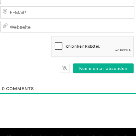
E
M
0
COMMENTS