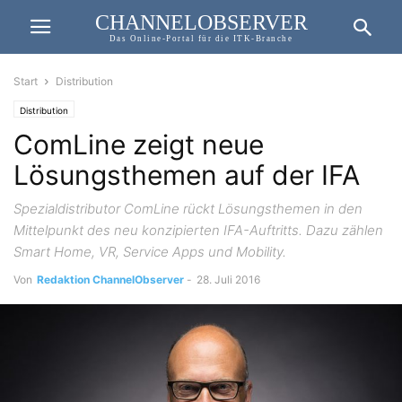
CHANNELOBSERVER
Das Online-Portal für die ITK-Branche
Start
Distribution
Distribution
ComLine zeigt neue
Lösungsthemen auf der IFA
Spezialdistributor ComLine rückt Lösungsthemen in den
Mittelpunkt des neu konzipierten IFA-Auftritts. Dazu zählen
Smart Home, VR, Service Apps und Mobility.
Von
Redaktion ChannelObserver
-
28. Juli 2016