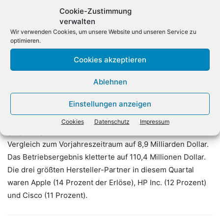
investiert werden, die ein profitables Wachstum
Cookie-Zustimmung
versprechen, führt Hume aus. Ein Augenmerk will Hume
verwalten
dabei auf das europäische Endpoint-Geschäft richten.
Wir verwenden Cookies, um unsere Website und unseren Service zu
optimieren.
Europa trägt 51 Prozent zu den weltweiten Erlösen bei,
hier soll das Broadline-Modell neu positioniert werden, um
Cookies akzeptieren
erfolgreich in die Zukunft zu starten. Der Wettbewerb
habe in dieser Region an Intensität zugenommen, ist CEO
Ablehnen
Hume überzeugt.
Einstellungen anzeigen
Im zweiten Quartal des Fiskaljahres, das Ende Juli zu Ende
Cookies
Datenschutz
Impressum
ging, steigerte Tech Data den Umsatz um zehn Prozent im
Vergleich zum Vorjahreszeitraum auf 8,9 Milliarden Dollar.
Das Betriebsergebnis kletterte auf 110,4 Millionen Dollar.
Die drei größten Hersteller-Partner in diesem Quartal
waren Apple (14 Prozent der Erlöse), HP Inc. (12 Prozent)
und Cisco (11 Prozent).