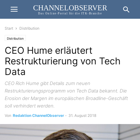
CHANNELOBSERVER
Das Online-Portal für die ITK-Branche
Start
Distribution
Distribution
CEO Hume erläutert
Restrukturierung von Tech
Data
CEO Rich Hume gibt Details zum neuen
Restrukturierungsprogramm von Tech Data bekannt. Die
Erosion der Margen im europäischen Broadline-Geschäft
soll verhindert werden.
Von
Redaktion ChannelObserver
-
31. August 2018