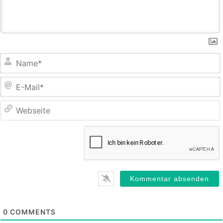
E
M
0
COMMENTS