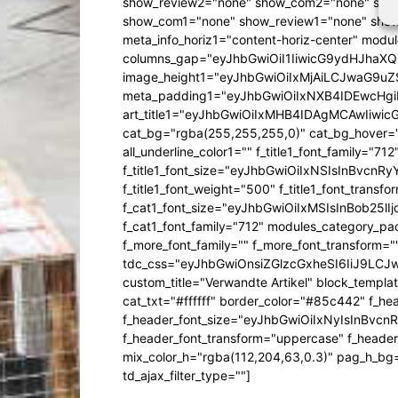
show_review2="none" show_com2="none" show
show_com1="none" show_review1="none" show
meta_info_horiz1="content-horiz-center" mod
columns_gap="eyJhbGwiOiI1IiwicG9ydHJhaXQiO
image_height1="eyJhbGwiOiIxMjAiLCJwaG9uZ
meta_padding1="eyJhbGwiOiIxNXB4IDEwcHg
art_title1="eyJhbGwiOiIxMHB4IDAgMCAwIiw
cat_bg="rgba(255,255,255,0)" cat_bg_hover="rg
all_underline_color1="" f_title1_font_family="712"
f_title1_font_size="eyJhbGwiOiIxNSIsInBvcnR
f_title1_font_weight="500" f_title1_font_trans
f_cat1_font_size="eyJhbGwiOiIxMSIsInBob25lI
f_cat1_font_family="712" modules_category_pa
f_more_font_family="" f_more_font_transform=
tdc_css="eyJhbGwiOnsiZGlzcGxheSI6IiJ9LC
custom_title="Verwandte Artikel" block_templa
cat_txt="#ffffff" border_color="#85c442" f_he
f_header_font_size="eyJhbGwiOiIxNyIsInBvcn
f_header_font_transform="uppercase" f_header
mix_color_h="rgba(112,204,63,0.3)" pag_h_
td_ajax_filter_type=""]