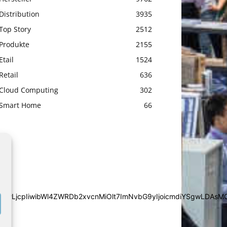
Distribution
3935
Top Story
2512
Produkte
2155
Etail
1524
Retail
636
Cloud Computing
302
Smart Home
66
iYSgwLDAsMCwwLjcpIiwibWl4ZWRDb2xvcnMiOlt7ImNvbG9yIjoic