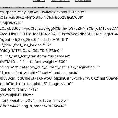
_excerpt2="none" show_excerpt1="none"
_date1="none" show_author1="none"
ules_space1="eyJhbGwiOiIwIiwicGhvbmUiOiIzIn0="
iIzIiwibGFuZHNjYXBlIjoiNCIsInBob25lIjoiMCJ9"
SI6IjExMCJ9"
iLCJwb3J0cmFpdCI6IjEwcHggNXB4IiwibGFuZHNjYXBlIjoiMTJweCA
icG9ydHJhaXQiOiI2cHggMCAwIDAiLCJsYW5kc2NhcGUiOiI4cHggMCA
ba(255,255,255,0)" title_txt="#ffffff"
 f_title1_font_line_height="1.2"
yYWl0IjoiMTEiLCJwaG9uZSI6IjE3In0="
form="" f_cat1_font_transform="uppercase"
joiMTMifQ==" f_cat1_font_weight="500"
dding1="0" category_id="_current_cat" ajax_pagination=""
"" f_more_font_weight="" sort="random_posts"
Jwb3J0cmFpdCI6eyJkaXNwbGF5IjoiIn0sInBvcnRyYWl0X21heF93aWR
te_id="td_block_template_8" image_size=""
ader_font_family="712"
RyYWl0IjoiMTUifQ=="
_font_weight="500" mix_type_h="color"
bg="#85c442" pag_h_border="#85c442"