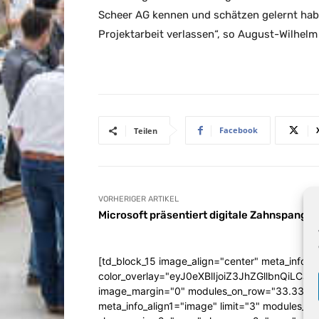
Scheer AG kennen und schätzen gelernt hab
Projektarbeit verlassen“, so August-Wilhelm
Facebook
Teilen
VORHERIGER ARTIKEL
Microsoft präsentiert digitale Zahnspange
[td_block_15 image_align="center" meta_info_a
color_overlay="eyJ0eXBlIjoiZ3JhZGllbn
image_margin="0" modules_on_row="33.333
meta_info_align1="image" limit="3" modules_