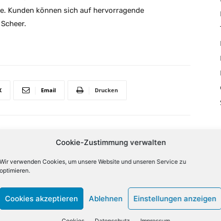
e. Kunden können sich auf hervorragende
 Scheer.
X
Email
Drucken
NÄCHSTER ARTIKEL
Cookie-Zustimmung verwalten
Wir verwenden Cookies, um unsere Website und unseren Service zu
optimieren.
lign="bottom"
QiLCJjb2xvcjEiOiJyZ2JhKDAsMCwwLDApIiwiY29sb3IyIjoicmd
Cookies akzeptieren
Ablehnen
Einstellungen anzeigen
33333%" columns="33.33333333%"
category="above" show_author2="none" show_date2="none"
Cookies
Datenschutz
Impressum