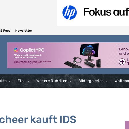
S Feed
Newsletter
ukte
Etail
Weitere Rubriken
Bildergalerien
Whitep
cheer kauft IDS