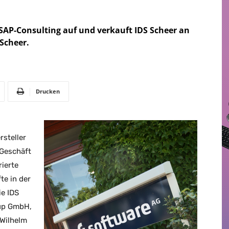
 SAP-Consulting auf und verkauft IDS Scheer an
Scheer.
Drucken
rsteller
 Geschäft
rierte
te in der
ie IDS
up GmbH,
-Wilhelm