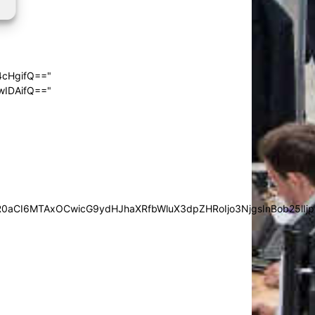
4cHgifQ=="
wIDAifQ=="
0aCI6MTAxOCwicG9ydHJhaXRfbWluX3dpZHRoIjo3NjgsInBob25lIjp7