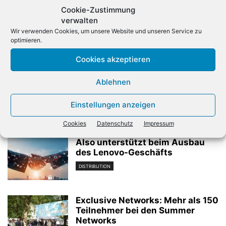
Cookie-Zustimmung
verwalten
Wir verwenden Cookies, um unsere Website und unseren Service zu
optimieren.
Cookies akzeptieren
Vorheriger Artikel
Nächster Artikel
Media Markt/Saturn fördert
Europäischer Server-Markt
Ablehnen
Start-ups
bricht ein
Einstellungen anzeigen
Verwandte Artikel
Cookies
Datenschutz
Impressum
Also unterstützt beim Ausbau
des Lenovo-Geschäfts
DISTRIBUTION
Exclusive Networks: Mehr als 150
Teilnehmer bei den Summer
Networks