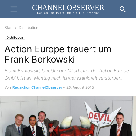
CHANNELOBSERVER
Das Online-Portal für die ITK-Branche
Start
Distribution
Distribution
Action Europe trauert um
Frank Borkowski
Frank Borkowski, langjähriger Mitarbeiter der Action Europe
GmbH, ist am Montag nach langer Krankheit verstorben.
Von
Redaktion ChannelObserver
-
26. August 2015