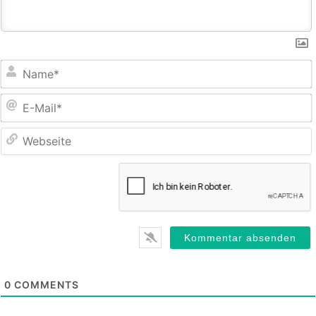
E
M
0
COMMENTS