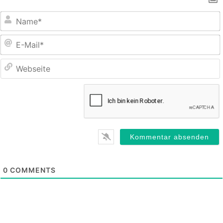
E
M
0
COMMENTS