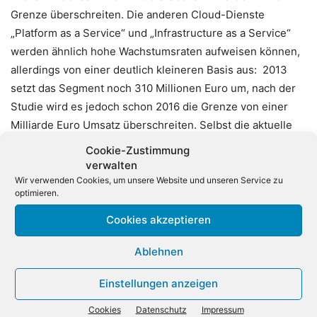
Grenze überschreiten. Die anderen Cloud-Dienste
„Platform as a Service“ und „Infrastructure as a Service“
werden ähnlich hohe Wachstumsraten aufweisen können,
allerdings von einer deutlich kleineren Basis aus: 2013
setzt das Segment noch 310 Millionen Euro um, nach der
Studie wird es jedoch schon 2016 die Grenze von einer
Milliarde Euro Umsatz überschreiten. Selbst die aktuelle
Datenschutz-Affäre wird den Konjunkturschub der
Cookie-Zustimmung
deutschen Internetwirtschaft wohl nicht ausbremsen.
verwalten
Harald A. Summa beurteilt die Lage optimistisch: „Für die
Wir verwenden Cookies, um unsere Website und unseren Service zu
optimieren.
deutschen Anbieter kann das sogar zum
Wettbewerbsvorteil werden, da sie schon jetzt mit
Cookies akzeptieren
besonders hohen Sicherheitsstandards arbeiten.“
Ablehnen
Einstellungen anzeigen
Cookies
Datenschutz
Impressum