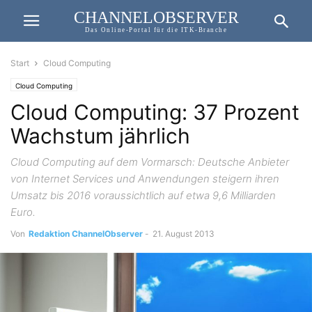
CHANNELOBSERVER
Das Online-Portal für die ITK-Branche
Start
Cloud Computing
Cloud Computing
Cloud Computing: 37 Prozent
Wachstum jährlich
Cloud Computing auf dem Vormarsch: Deutsche Anbieter
von Internet Services und Anwendungen steigern ihren
Umsatz bis 2016 voraussichtlich auf etwa 9,6 Milliarden
Euro.
Von
Redaktion ChannelObserver
-
21. August 2013