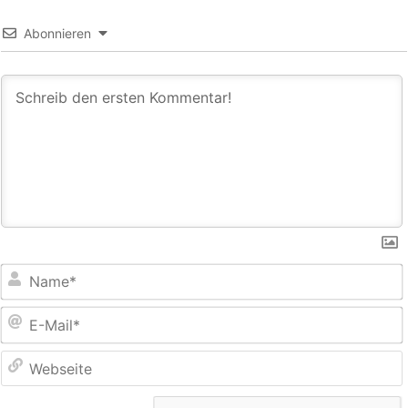
Abonnieren
E
M