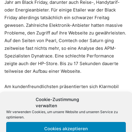
Jahr am Black Friday, darunter auch Reise-, Handytarif-
oder Energieanbieter. Für einige Etailer war der Black
Friday allerdings tatsächlich ein schwarzer Freitag
gewesen. Zahlreiche Elektronik-Anbieter hatten massive
Probleme, den Zugriff auf ihre Webseite zu gewährleisten.
Auf den Seiten von Pearl, Comtech oder Saturn ging
zeitweise fast nichts mehr, so eine Analyse des APM-
Spezialisten Dynatrace. Eine schlechte Performance
zeigte auch der HP-Store. Bis zu 17 Sekunden dauerte
teilweise der Aufbau einer Webseite.
Am kundenfreundlichsten präsentierten sich Klarmobil
und Koffer24 mit einer durchschnittlichen Ladezeit
Cookie-Zustimmung
zwischen 3,6 und 3,9 Sekunden, bei rund 99prozentiger
verwalten
Verfügbarkeit. Abgesehen von einigen kleinen Ausreißern
Wir verwenden Cookies, um unsere Website und unseren Service zu
lieferte der Unterwäsche-Hersteller Schiesser mit rund 5
optimieren.
Sekunden ebenfalls eine vertretbare Performance. Viel
Cookies akzeptieren