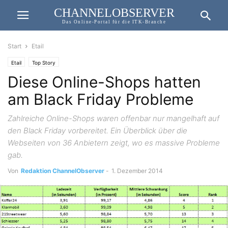
CHANNELOBSERVER
Das Online-Portal für die ITK-Branche
Start
Etail
Etail
Top Story
Diese Online-Shops hatten
am Black Friday Probleme
Zahlreiche Online-Shops waren offenbar nur mangelhaft auf
den Black Friday vorbereitet. Ein Überblick über die
Webseiten von 36 Anbietern zeigt, wo es massive Probleme
gab.
Von
Redaktion ChannelObserver
-
1. Dezember 2014