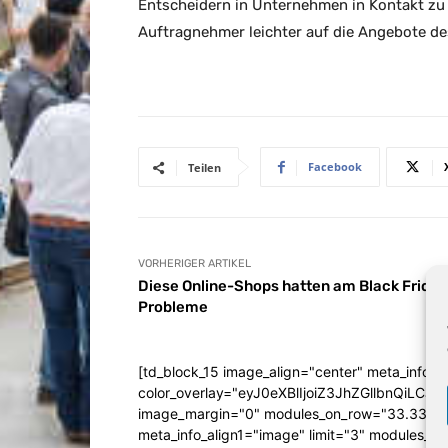
Entscheidern in Unternehmen in Kontakt zu 
Auftragnehmer leichter auf die Angebote de
Facebook
Teilen
VORHERIGER ARTIKEL
Diese Online-Shops hatten am Black Friday
Probleme
[td_block_15 image_align="center" meta_info_a
color_overlay="eyJ0eXBlIjoiZ3JhZGllbn
image_margin="0" modules_on_row="33.333
meta_info_align1="image" limit="3" modules_