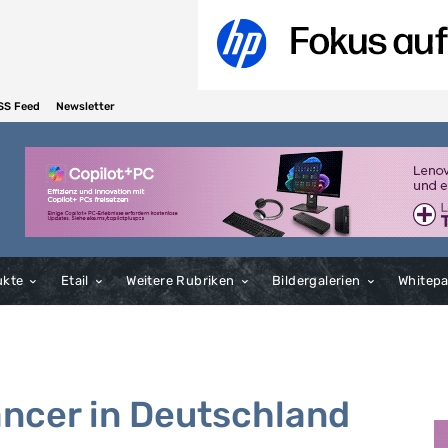
SS Feed
Newsletter
ukte
Etail
Weitere Rubriken
Bildergalerien
Whitep
ancer in Deutschland