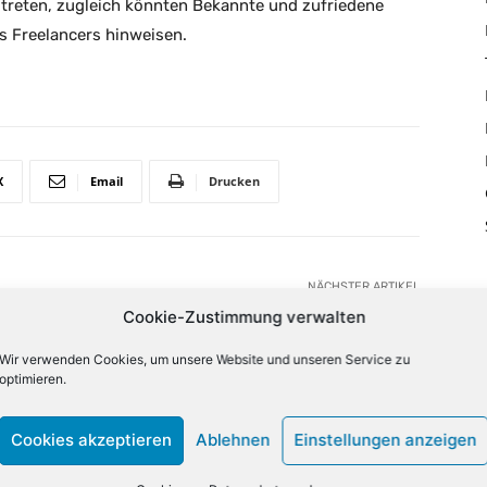
treten, zugleich könnten Bekannte und zufriedene
s Freelancers hinweisen.
X
Email
Drucken
NÄCHSTER ARTIKEL
Ingram
Micro übernimmt VAD Armada
Cookie-Zustimmung verwalten
Wir verwenden Cookies, um unsere Website und unseren Service zu
optimieren.
lign="bottom"
QiLCJjb2xvcjEiOiJyZ2JhKDAsMCwwLDApIiwiY29sb3IyIjoicmd
Cookies akzeptieren
Ablehnen
Einstellungen anzeigen
33333%" columns="33.33333333%"
category="above" show_author2="none" show_date2="none"