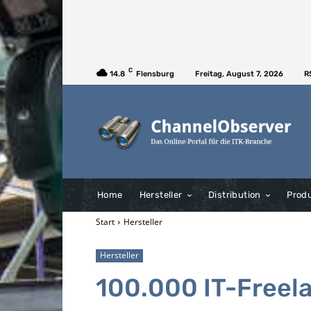
C
14.8
Flensburg
Freitag, August 7, 2026
R
Home
Hersteller
Distribution
Prod
Start
Hersteller
Hersteller
100.000 IT-Freel