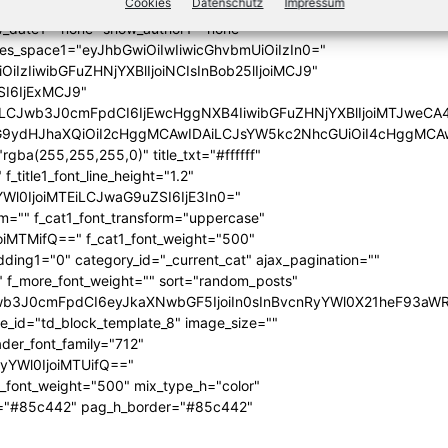
Cookies
Datenschutz
Impressum
_excerpt2="none" show_excerpt1="none"
_date1="none" show_author1="none"
ules_space1="eyJhbGwiOiIwIiwicGhvbmUiOiIzIn0="
iIzIiwibGFuZHNjYXBlIjoiNCIsInBob25lIjoiMCJ9"
SI6IjExMCJ9"
iLCJwb3J0cmFpdCI6IjEwcHggNXB4IiwibGFuZHNjYXBlIjoiMTJweCA
icG9ydHJhaXQiOiI2cHggMCAwIDAiLCJsYW5kc2NhcGUiOiI4cHggMCA
ba(255,255,255,0)" title_txt="#ffffff"
 f_title1_font_line_height="1.2"
yYWl0IjoiMTEiLCJwaG9uZSI6IjE3In0="
form="" f_cat1_font_transform="uppercase"
joiMTMifQ==" f_cat1_font_weight="500"
dding1="0" category_id="_current_cat" ajax_pagination=""
"" f_more_font_weight="" sort="random_posts"
Jwb3J0cmFpdCI6eyJkaXNwbGF5IjoiIn0sInBvcnRyYWl0X21heF93aWR
te_id="td_block_template_8" image_size=""
ader_font_family="712"
RyYWl0IjoiMTUifQ=="
_font_weight="500" mix_type_h="color"
bg="#85c442" pag_h_border="#85c442"