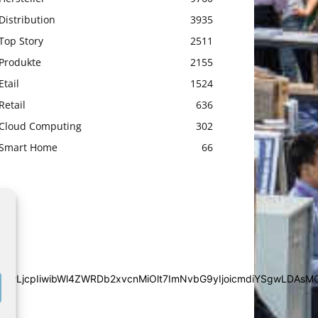
Distribution
3935
Top Story
2511
Produkte
2155
Etail
1524
Retail
636
Cloud Computing
302
Smart Home
66
iYSgwLDAsMCwwLjcpIiwibWl4ZWRDb2xvcnMiOlt7ImNvbG9yIjoic