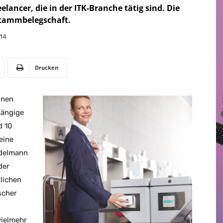
elancer, die in der ITK-Branche tätig sind. Die
Stammbelegschaft.
14
Drucken
onen
hängige
d 10
eine
Edelmann
der
tlichen
scher
vielmehr