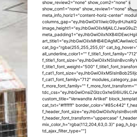
show_review2="none" show_com2="none" show
show_com1="none" show_review1="none" show
meta_info_horiz1="content-horiz-center" mod
columns_gap="eyJhbGwiOiI1IiwicG9ydHJhaXQiO
image_height1="eyJhbGwiOiIxMjAiLCJwaG9uZ
meta_padding1="eyJhbGwiOiIxNXB4IDEwcHg
art_title1="eyJhbGwiOiIxMHB4IDAgMCAwIiw
cat_bg="rgba(255,255,255,0)" cat_bg_hover="rg
all_underline_color1="" f_title1_font_family="712"
f_title1_font_size="eyJhbGwiOiIxNSIsInBvcnR
f_title1_font_weight="500" f_title1_font_trans
f_cat1_font_size="eyJhbGwiOiIxMSIsInBob25lI
f_cat1_font_family="712" modules_category_pa
f_more_font_family="" f_more_font_transform=
tdc_css="eyJhbGwiOnsiZGlzcGxheSI6IiJ9LC
custom_title="Verwandte Artikel" block_templa
cat_txt="#ffffff" border_color="#85c442" f_he
f_header_font_size="eyJhbGwiOiIxNyIsInBvcn
f_header_font_transform="uppercase" f_header
mix_color_h="rgba(112,204,63,0.3)" pag_h_
td_ajax_filter_type=""]