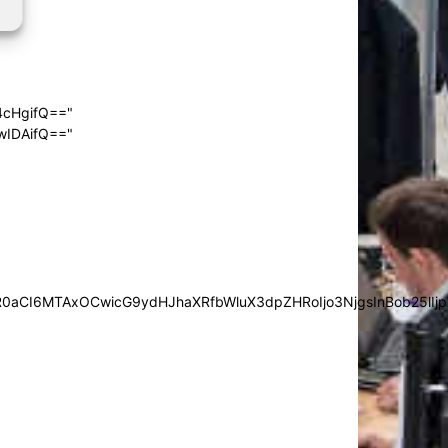
4cHgifQ=="
wIDAifQ=="
0aCI6MTAxOCwicG9ydHJhaXRfbWluX3dpZHRoIjo3NjgsInBob25lIjp7