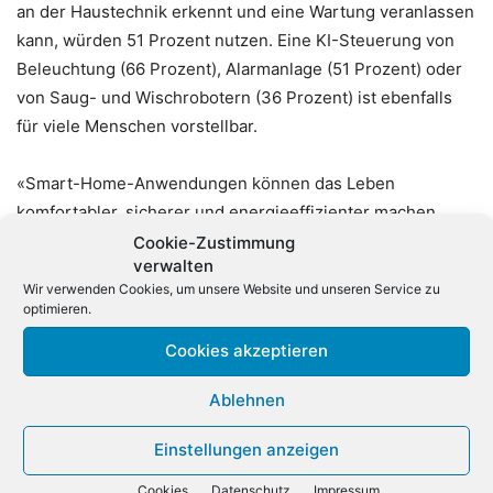
an der Haustechnik erkennt und eine Wartung veranlassen
kann, würden 51 Prozent nutzen. Eine KI-Steuerung von
Beleuchtung (66 Prozent), Alarmanlage (51 Prozent) oder
von Saug- und Wischrobotern (36 Prozent) ist ebenfalls
für viele Menschen vorstellbar.
«Smart-Home-Anwendungen können das Leben
komfortabler, sicherer und energieeffizienter machen.
Künstliche Intelligenz wird die intuitive Interaktion mit dem
Cookie-Zustimmung
verwalten
Smart Home dabei nochmals drastisch erleichtern und die
Wir verwenden Cookies, um unsere Website und unseren Service zu
Grundlage für völlig neue Dienste und Anwendungen
optimieren.
schaffen. Es ist zu erwarten, dass der Smart-Home-Markt
Cookies akzeptieren
durch KI einen echten Wachstumsschub erfährt», sagt
Bitkom-Hauptgeschäftsführer Bernhard Rohleder.
Ablehnen
Einstellungen anzeigen
Cookies
Datenschutz
Impressum