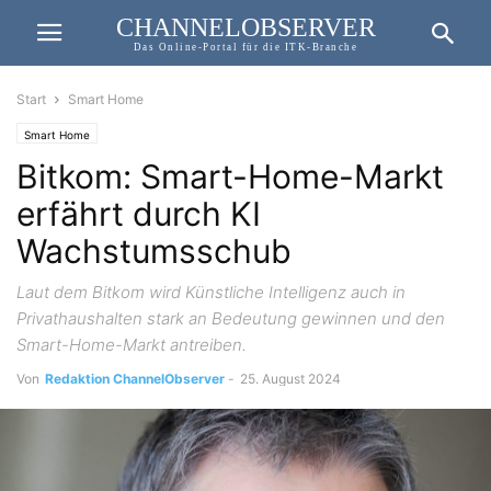
CHANNELOBSERVER
Das Online-Portal für die ITK-Branche
Start
Smart Home
Smart Home
Bitkom: Smart-Home-Markt
erfährt durch KI
Wachstumsschub
Laut dem Bitkom wird Künstliche Intelligenz auch in
Privathaushalten stark an Bedeutung gewinnen und den
Smart-Home-Markt antreiben.
Von
Redaktion ChannelObserver
-
25. August 2024