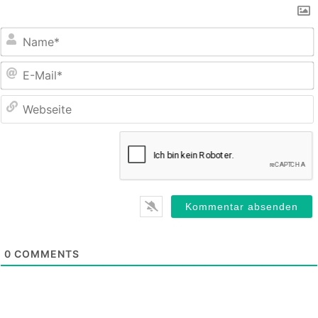
E
M
0
COMMENTS