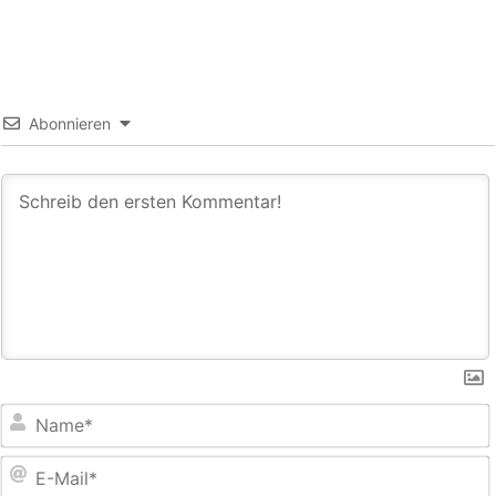
Abonnieren
E
M