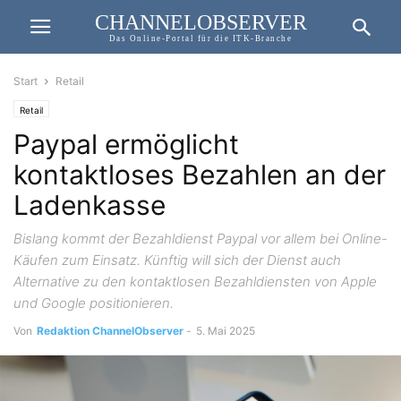
CHANNELOBSERVER
Das Online-Portal für die ITK-Branche
Start
Retail
Retail
Paypal ermöglicht
kontaktloses Bezahlen an der
Ladenkasse
Bislang kommt der Bezahldienst Paypal vor allem bei Online-
Käufen zum Einsatz. Künftig will sich der Dienst auch
Alternative zu den kontaktlosen Bezahldiensten von Apple
und Google positionieren.
Von
Redaktion ChannelObserver
-
5. Mai 2025