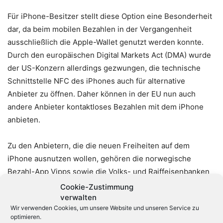
Für iPhone-Besitzer stellt diese Option eine Besonderheit
dar, da beim mobilen Bezahlen in der Vergangenheit
ausschließlich die Apple-Wallet genutzt werden konnte.
Durch den europäischen Digital Markets Act (DMA) wurde
der US-Konzern allerdings gezwungen, die technische
Schnittstelle NFC des iPhones auch für alternative
Anbieter zu öffnen. Daher können in der EU nun auch
andere Anbieter kontaktloses Bezahlen mit dem iPhone
anbieten.
Zu den Anbietern, die die neuen Freiheiten auf dem
iPhone ausnutzen wollen, gehören die norwegische
Bezahl-App Vipps sowie die Volks- und Raiffeisenbanken
in Deutschland. Beide haben ihre Bezahloptionen zurzeit
Cookie-Zustimmung
nur angekündigt, aber bislang nicht freigegeben. Auf
verwalten
Wir verwenden Cookies, um unsere Website und unseren Service zu
Android-Geräten gibt es keine Beschränkungen der NFC-
optimieren.