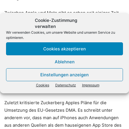
Zwischen Apple und Meta gibt es schon seit einiger Zeit
Spannungen. Zuckerberg zeigte sich vor einigen Jahren
Cookie-Zustimmung
verwalten
sehr erbost über Apples Maßnahmen für mehr
Wir verwenden Cookies, um unsere Website und unseren Service zu
Privatsphäre auf dem iPhone. App-Entwickler wie Meta
optimieren.
müssen seitdem die ausdrückliche Zustimmung der Nutzer
Cookies akzeptieren
einholen, wenn sie deren Verhalten quer über
verschiedene Apps hinweg nachverfolgen wollen. Viele
Ablehnen
lehnten das ab – und hebelten damit auch bei Meta
Anzeigenmodelle aus, die auf diese Weise die Werbung
Einstellungen anzeigen
personalisierten. Inzwischen erholte sich das Meta-
Cookies
Datenschutz
Impressum
Geschäft.
Zuletzt kritisierte Zuckerberg Apples Pläne für die
Umsetzung des EU-Gesetzes DMA. Es schreibt unter
anderem vor, dass man auf iPhones auch Anwendungen
aus anderen Quellen als dem hauseigenen App Store des