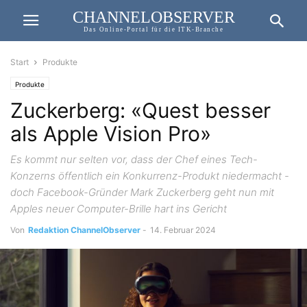
CHANNELOBSERVER
Das Online-Portal für die ITK-Branche
Start
Produkte
Produkte
Zuckerberg: «Quest besser
als Apple Vision Pro»
Es kommt nur selten vor, dass der Chef eines Tech-
Konzerns öffentlich ein Konkurrenz-Produkt niedermacht -
doch Facebook-Gründer Mark Zuckerberg geht nun mit
Apples neuer Computer-Brille hart ins Gericht
Von
Redaktion ChannelObserver
-
14. Februar 2024