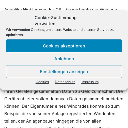
Angelika Niebler von der CSU bezeichnete die Einigung
als «Meilenstein der europäischen Digitalgesetzgebung».
Cookie-Zustimmung
verwalten
Dadurch werde es leichter, nicht-personenbezogene
Wir verwenden Cookies, um unsere Website und unseren Service zu
Daten zu teilen. Dies wiederum schaffe mehr Wettbewerb,
optimieren.
da sich rund um Daten neue Geschäftsfelder entwickeln
Cookies akzeptieren
könnten.
Ablehnen
Nach Angaben des deutschen Europaabgeordneten
Damian Boeselager von der Partei Volt wird mit dem
Einstellungen anzeigen
Gesetz auch geregelt, dass die Eigentümer von mit dem
Cookies
Datenschutz
Impressum
Internet verbundenen Geräten das Recht haben, die von
ihren Geräten gesammelten Daten zu Geld zu machen. Die
Geräteanbieter sollen demnach Daten gesammelt anbieten
können. Der Eigentümer eines Windrades könnte so zum
Beispiel die von seiner Anlage registrierten Winddaten
teilen, der Anlagenbauer hingegen die von allen