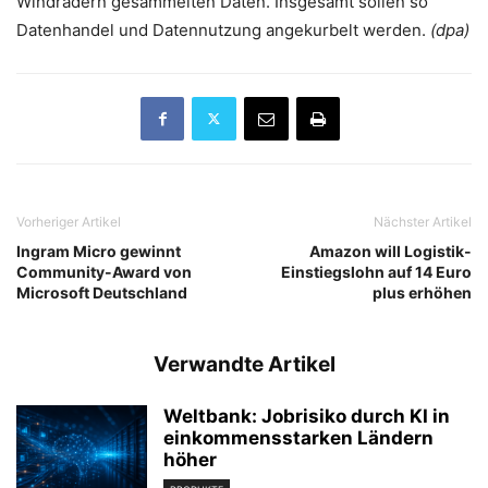
Windrädern gesammelten Daten. Insgesamt sollen so
Datenhandel und Datennutzung angekurbelt werden.
(dpa)
Vorheriger Artikel
Nächster Artikel
Ingram Micro gewinnt
Amazon will Logistik-
Community-Award von
Einstiegslohn auf 14 Euro
Microsoft Deutschland
plus erhöhen
Verwandte Artikel
Weltbank: Jobrisiko durch KI in
einkommensstarken Ländern
höher