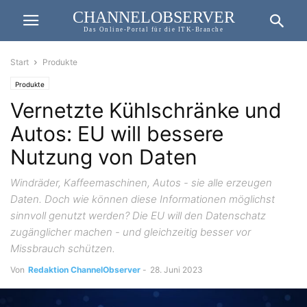
CHANNELOBSERVER
Das Online-Portal für die ITK-Branche
Start
Produkte
Produkte
Vernetzte Kühlschränke und
Autos: EU will bessere
Nutzung von Daten
Windräder, Kaffeemaschinen, Autos - sie alle erzeugen
Daten. Doch wie können diese Informationen möglichst
sinnvoll genutzt werden? Die EU will den Datenschatz
zugänglicher machen - und gleichzeitig besser vor
Missbrauch schützen.
Von
Redaktion ChannelObserver
-
28. Juni 2023