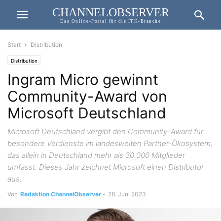
CHANNELOBSERVER
Das Online-Portal für die ITK-Branche
Start
Distribution
Distribution
Ingram Micro gewinnt
Community-Award von
Microsoft Deutschland
Microsoft Deutschland vergibt den Community-Award für
besondere Verdienste im landesweiten Partner-Ökosystem,
das allein in Deutschland mehr als 30.000 Mitglieder
umfasst. Dieses Jahr zeichnet Microsoft einen Distributor
aus.
Von
Redaktion ChannelObserver
-
28. Juni 2023