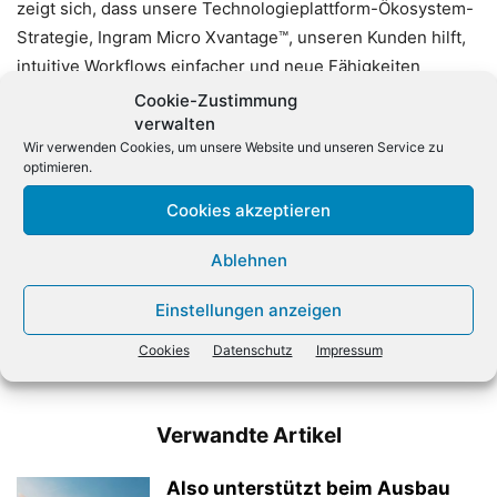
zeigt sich, dass unsere Technologieplattform-Ökosystem-
Strategie, Ingram Micro Xvantage™, unseren Kunden hilft,
intuitive Workflows einfacher und neue Fähigkeiten
schneller zu nutzen.»
Cookie-Zustimmung
verwalten
Wir verwenden Cookies, um unsere Website und unseren Service zu
optimieren.
Cookies akzeptieren
Ablehnen
Vorheriger Artikel
Nächster Artikel
Einstellungen anzeigen
Arcserve holt René Claus an
Vernetzte Kühlschränke und
Bord
Autos: EU will bessere
Cookies
Datenschutz
Impressum
Nutzung von Daten
Verwandte Artikel
Also unterstützt beim Ausbau