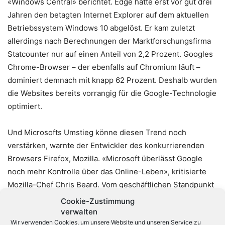
«Windows Central» berichtet. Edge hatte erst vor gut drei
Jahren den betagten Internet Explorer auf dem aktuellen
Betriebssystem Windows 10 abgelöst. Er kam zuletzt
allerdings nach Berechnungen der Marktforschungsfirma
Statcounter nur auf einen Anteil von 2,2 Prozent. Googles
Chrome-Browser – der ebenfalls auf Chromium läuft –
dominiert demnach mit knapp 62 Prozent. Deshalb wurden
die Websites bereits vorrangig für die Google-Technologie
optimiert.
Und Microsofts Umstieg könne diesen Trend noch
verstärken, warnte der Entwickler des konkurrierenden
Browsers Firefox, Mozilla. «Microsoft überlässt Google
noch mehr Kontrolle über das Online-Leben», kritisierte
Mozilla-Chef Chris Beard. Vom geschäftlichen Standpunkt
sei es zwar verständlich, dass Microsoft das Handtuch bei
Cookie-Zustimmung
seiner EdgeHTML-Technologie wirft. Aber es sei
verwalten
Wir verwenden Cookies, um unsere Website und unseren Service zu
«schrecklich», wenn ein Unternehmen fundamentale