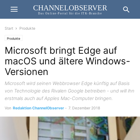
CHANNELOBSERVER
Das Online-Portal für die ITK-Branche
Start
Produkte
Produkte
Microsoft bringt Edge auf
macOS und ältere Windows-
Versionen
Microsoft wird seinen Webbrowser Edge künftig auf Basis
von Technologie des Rivalen Google betreiben - und will ihn
erstmals auch auf Apples Mac-Computer bringen.
Von
Redaktion ChannelObserver
-
7. Dezember 2018