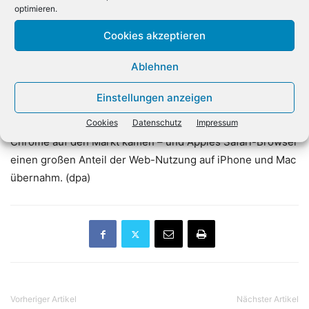
optimieren.
Online-Infrastruktur im Griff habe. Der Firefox-Browser
kam zuletzt laut Statcounter auf einen Marktanteil von rund
Cookies akzeptieren
fünf Prozent.
Ablehnen
Microsoft hatte einst selbst die dominierende Position bei
Einstellungen anzeigen
Webbrowsern mit dem Internet Explorer. Sie wurde
aufgebrochen als zunächst Firefox und dann Googles
Cookies
Datenschutz
Impressum
Chrome auf den Markt kamen – und Apples Safari-Browser
einen großen Anteil der Web-Nutzung auf iPhone und Mac
übernahm. (dpa)
Vorheriger Artikel
Nächster Artikel