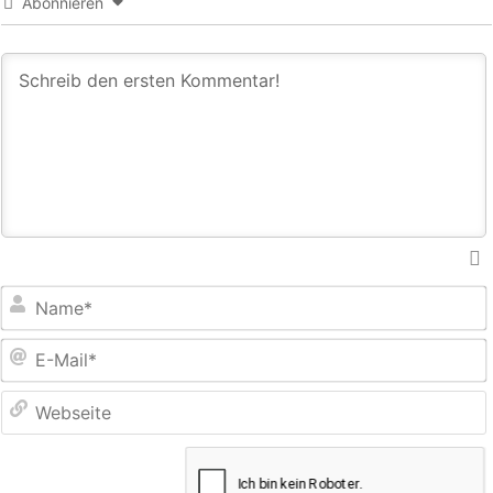
Abonnieren
E
M