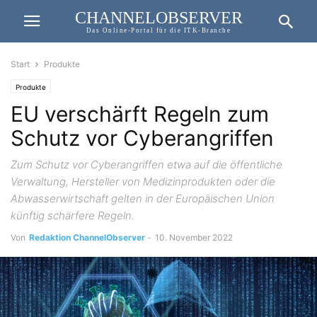
CHANNELOBSERVER
Das Online-Portal für die ITK-Branche
Start
Produkte
Produkte
EU verschärft Regeln zum
Schutz vor Cyberangriffen
Zum Schutz vor Cyberangriffen etwa auf die öffentliche
Verwaltung, Hersteller von Medizinprodukten oder die
Abwasserwirtschaft gelten in der Europäischen Union
künftig schärfere Regeln.
Von
Redaktion ChannelObserver
-
10. November 2022